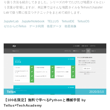
り扱う方法を紹介してきました。シリーズの中でたびたび地図タイルとい
う言葉が登場しますが、本記事ではそんな地図タイルをTellusのJupyter
Labで扱う際に役立つテクニックをまとめて紹介します。
JupyterLab
JupyterNotebook
TELLUS
TellusIDE
TellusOS
ゼロからのTellus
データ利用
衛星データ
衛星画像
2020/3/10
Tellus
【100名限定】無料で学べるPythonと機械学習 by
Tellus×TechAcademy