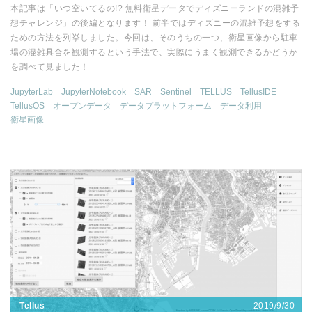
本記事は「いつ空いてるの!? 無料衛星データでディズニーランドの混雑予
想チャレンジ」の後編となります！ 前半ではディズニーの混雑予想をする
ための方法を列挙しました。今回は、そのうちの一つ、衛星画像から駐車
場の混雑具合を観測するという手法で、実際にうまく観測できるかどうか
を調べて見ました！
JupyterLab
JupyterNotebook
SAR
Sentinel
TELLUS
TellusIDE
TellusOS
オープンデータ
データプラットフォーム
データ利用
衛星画像
2019/9/30
Tellus