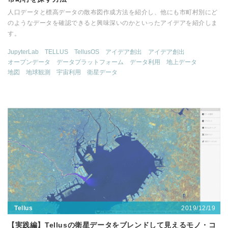
人口データと標高データの散布図作成方法を紹介し、他にも市町村別にど
のようなデータを確認できると興味深いのかといったアイデアを紹介しま
す。
JupyterLab
TELLUS
TellusOS
アイデア創出
アイデア創出
オープンデータ
データプラットフォーム
データ利用
地上データ
地図
地球観測
宇宙利用
衛星データ
2019/12/19
Tellus
【実践編】Tellusの衛星データをブレンドして見えるモノ・コ