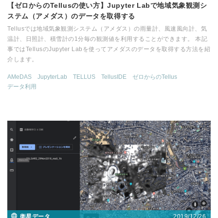
【ゼロからのTellusの使い方】Jupyter Labで地域気象観測シ
ステム（アメダス）のデータを取得する
Tellusでは地域気象観測システム（アメダス）の雨量計、風速風向計、気
温計、日照計、積雪計の1分毎の観測値を利用することができます。 本記
事ではTellusのJupyter Labを使ってアメダスのデータを取得する方法を紹
介します。
AMeDAS
JupyterLab
TELLUS
TellusIDE
ゼロからのTellus
データ利用
2019/12/26
衛星データ