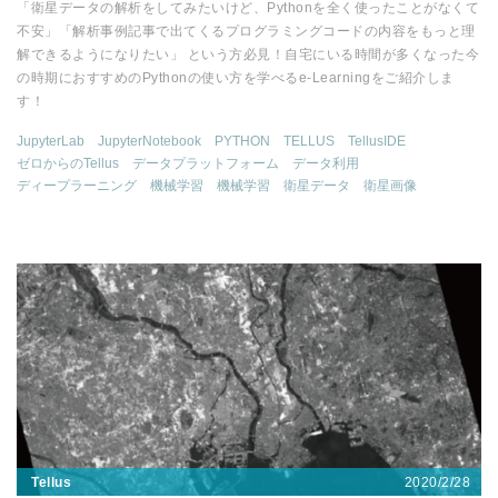
「衛星データの解析をしてみたいけど、Pythonを全く使ったことがなくて
不安」「解析事例記事で出てくるプログラミングコードの内容をもっと理
解できるようになりたい」 という方必見！自宅にいる時間が多くなった今
の時期におすすめのPythonの使い方を学べるe-Learningをご紹介しま
す！
JupyterLab
JupyterNotebook
PYTHON
TELLUS
TellusIDE
ゼロからのTellus
データプラットフォーム
データ利用
ディープラーニング
機械学習
機械学習
衛星データ
衛星画像
2020/2/28
Tellus