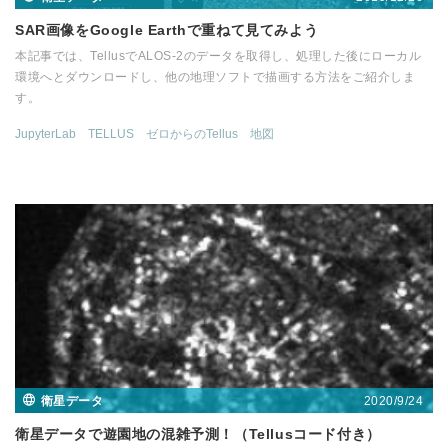
SAR画像をGoogle Earthで重ねて見てみよう
本記事では、TellusでALOS-2のデータを取得し、処理した後にローカル
環境へとダウンロードし、他の地理ソフトで描画する方法をご紹介しま
す。
JupyterLab
TELLUS
ゼロからのTellus
地図
2020/9/24
衛星データ
衛星データで遊園地の混雑予測！（Tellusコード付き）