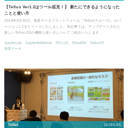
【Tellus Ver1.2はツール拡充！】 新たにできるようになった
ことと使い方
2019年9月30日、衛星データプラットフォーム「Tellus(テルース)」のバ
ージョン1.2をリリースいたしました。本記事では、アップデートされた
新しいTellus OSの機能と使い方についてご紹介いたします。
JupyterLab
JupyterNotebook
TELLUS
TellusIDE
TellusOS
衛星データ
2019/10/5
Tellus