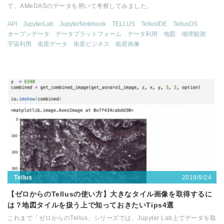
て、AMeDASのデータを用いて考察してみました。
API
JupyterLab
JupyterNotebook
TELLUS
TellusIDE
TellusOS
オープンデータ
データプラットフォーム
データ利用
地図
地球観測
宇宙利用
衛星データ
衛星ビジネス
衛星画像
2019/9/24
Tellus
【ゼロからのTellusの使い方】大きなタイル画像を取得するに
は？地図タイルを扱う上で知っておきたいTips4選
これまで「ゼロからのTellus」シリーズでは、Jupyter Lab上でデータを取