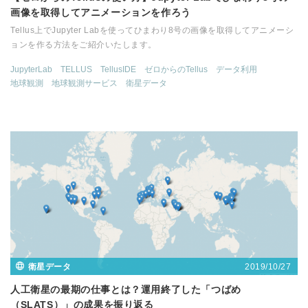
画像を取得してアニメーションを作ろう
Tellus上でJupyter Labを使ってひまわり8号の画像を取得してアニメーシ
ョンを作る方法をご紹介いたします。
JupyterLab
TELLUS
TellusIDE
ゼロからのTellus
データ利用
地球観測
地球観測サービス
衛星データ
2019/10/27
衛星データ
人工衛星の最期の仕事とは？運用終了した「つばめ
（SLATS）」の成果を振り返る