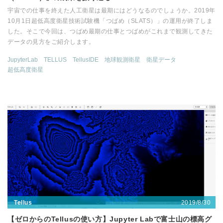
宇宙での仕事を終えた人工衛星は最期にはどうなるのでしょうか。2019年
10月1日超低高度衛星技術試験機「つばめ（SLATS）」の運用が終了しま
した。そこで今回は、つばめ最期の仕事とつばめがこれまで観測してきた
データの見方をご紹介します。
JupyterLab
TELLUS
TellusIDE
地球観測衛星
衛星データ
超低高度衛星
2019/8/30
Tellus
【ゼロからのTellusの使い方】Jupyter Labで富士山の標高グ