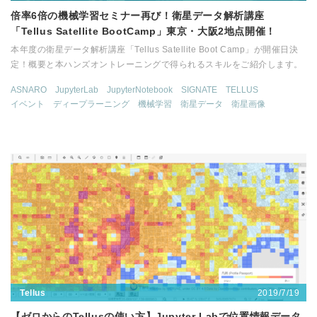
倍率6倍の機械学習セミナー再び！衛星データ解析講座
「Tellus Satellite BootCamp」東京・大阪2地点開催！
本年度の衛星データ解析講座「Tellus Satellite Boot Camp」が開催日決
定！概要と本ハンズオントレーニングで得られるスキルをご紹介します。
ASNARO
JupyterLab
JupyterNotebook
SIGNATE
TELLUS
イベント
ディープラーニング
機械学習
衛星データ
衛星画像
2019/7/19
Tellus
【ゼロからのTellusの使い方】Jupyter Labで位置情報データ