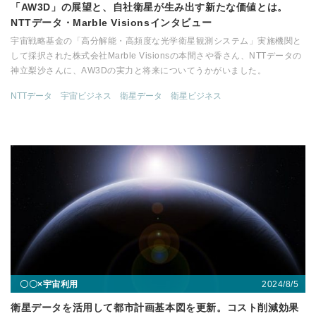
「AW3D」の展望と、自社衛星が生み出す新たな価値とは。
NTTデータ・Marble Visionsインタビュー
宇宙戦略基金の「高分解能・高頻度な光学衛星観測システム」実施機関と
して採択された株式会社Marble Visionsの本間さや香さん、NTTデータの
神立梨沙さんに、AW3Dの実力と将来についてうかがいました。
NTTデータ
宇宙ビジネス
衛星データ
衛星ビジネス
2024/8/5
〇〇×宇宙利用
衛星データを活用して都市計画基本図を更新。コスト削減効果