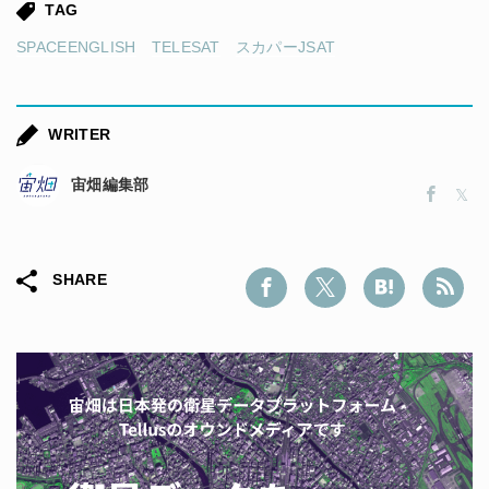
TAG
SPACEENGLISH
TELESAT
スカパーJSAT
WRITER
宙畑編集部
SHARE