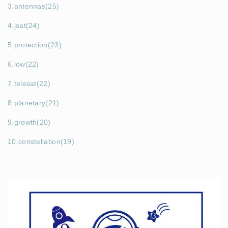
3.antennas(25)
4.jsat(24)
5.protection(23)
6.low(22)
7.telesat(22)
8.planetary(21)
9.growth(20)
10.constellation(19)