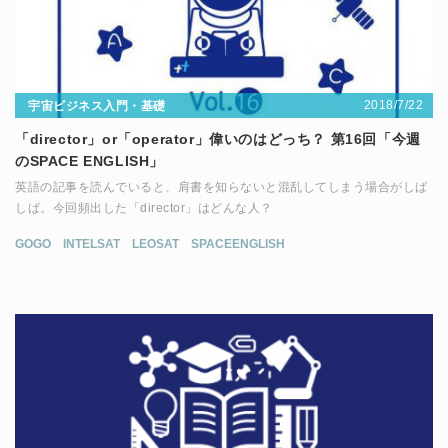
2018/7/22
宇宙ビジネス入門・基礎
「director」or「operator」偉いのはどっち？ 第16回「今週
のSPACE ENGLISH」
英語の記事を読んでいると、肩書を知らないと混乱してしまう場合がしば
しば。今回頻出した「director」はどんな人？
GOGO
INTELSAT
LEOSAT
SPACEENGLISH