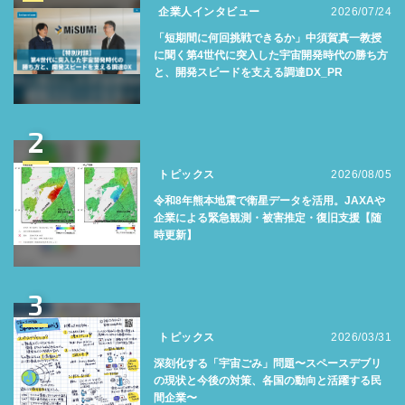
企業人インタビュー
2026/07/24
「短期間に何回挑戦できるか」中須賀真一教授
に聞く第4世代に突入した宇宙開発時代の勝ち方
と、開発スピードを支える調達DX_PR
2
トピックス
2026/08/05
令和8年熊本地震で衛星データを活用。JAXAや
企業による緊急観測・被害推定・復旧支援【随
時更新】
3
トピックス
2026/03/31
深刻化する「宇宙ごみ」問題〜スペースデブリ
の現状と今後の対策、各国の動向と活躍する民
間企業〜