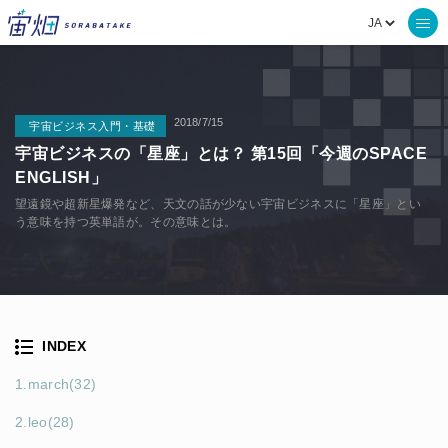
2018/7/15
宇宙ビジネス入門・基礎
宇宙ビジネスの「星座」とは？ 第15回「今週のSPACE
ENGLISH」
望遠鏡や超新星爆発など、天文の話が少ない宇宙ビジネスに「星座」とい
う意味を持つ英単語が。その意味とは。
INDEX
1.march(32)
2.leo(28)