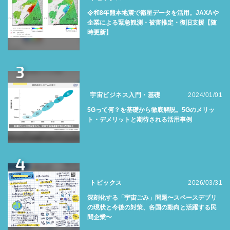
令和8年熊本地震で衛星データを活用。JAXAや
企業による緊急観測・被害推定・復旧支援【随
時更新】
3
宇宙ビジネス入門・基礎
2024/01/01
5Gって何？を基礎から徹底解説。5Gのメリッ
ト・デメリットと期待される活用事例
4
トピックス
2026/03/31
深刻化する「宇宙ごみ」問題〜スペースデブリ
の現状と今後の対策、各国の動向と活躍する民
間企業〜