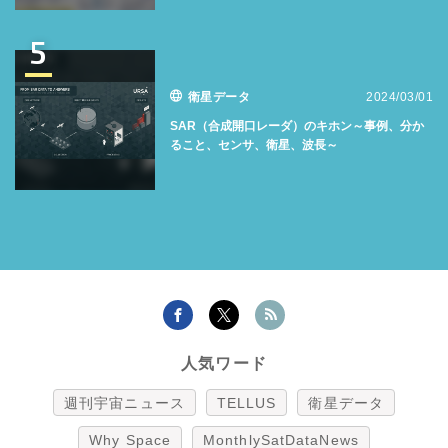
5
衛星データ
2024/03/01
SAR（合成開口レーダ）のキホン～事例、分か
ること、センサ、衛星、波長～
人気ワード
週刊宇宙ニュース
TELLUS
衛星データ
Why Space
MonthlySatDataNews