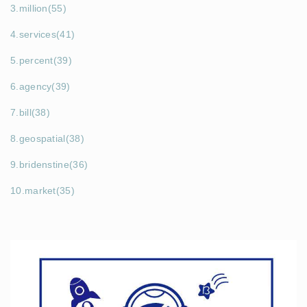
3.million(55)
4.services(41)
5.percent(39)
6.agency(39)
7.bill(38)
8.geospatial(38)
9.bridenstine(36)
10.market(35)