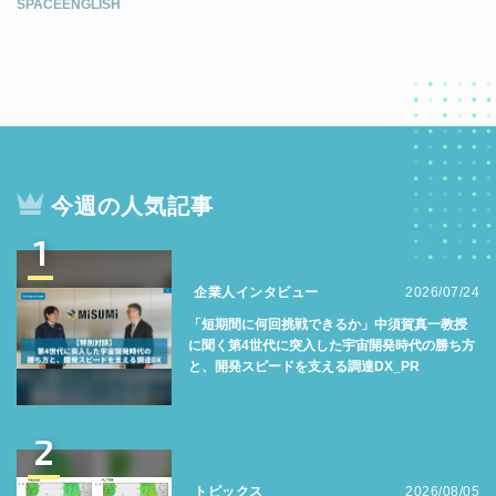
SPACEENGLISH
今週の人気記事
1
企業人インタビュー
2026/07/24
「短期間に何回挑戦できるか」中須賀真一教授
に聞く第4世代に突入した宇宙開発時代の勝ち方
と、開発スピードを支える調達DX_PR
2
トピックス
2026/08/05