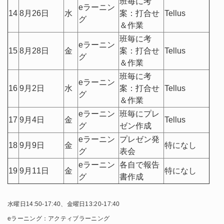
班毎に考
eラーニン
14
8月26日
水
案：打合せ
Tellus
グ
＆作業
班毎に考
eラーニン
15
8月28日
金
案：打合せ
Tellus
グ
＆作業
班毎に考
eラーニン
16
9月2日
水
案：打合せ
Tellus
グ
＆作業
eラーニン
班毎にプレ
17
9月4日
金
Tellus
グ
ゼン作成
eラーニン
プレゼン発
18
9月9日
金
特になし
グ
表会
eラーニン
各自で報告
19
9月11日
金
特になし
グ
書作成
水曜日14:50-17:40、金曜日13:20-17:40
eラーニング：アクティブラーニング