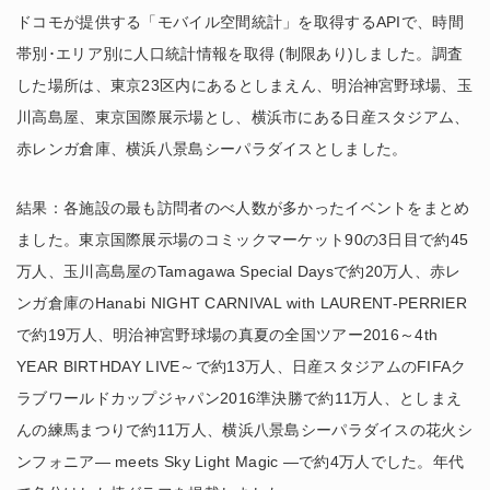
ドコモが提供する「モバイル空間統計」を取得するAPIで、時間
帯別･エリア別に人口統計情報を取得 (制限あり)しました。調査
した場所は、東京23区内にあるとしまえん、明治神宮野球場、玉
川高島屋、東京国際展示場とし、横浜市にある日産スタジアム、
赤レンガ倉庫、横浜八景島シーパラダイスとしました。
結果：各施設の最も訪問者のべ人数が多かったイベントをまとめ
ました。東京国際展示場のコミックマーケット90の3日目で約45
万人、玉川高島屋のTamagawa Special Daysで約20万人、赤レ
ンガ倉庫のHanabi NIGHT CARNIVAL with LAURENT-PERRIER
で約19万人、明治神宮野球場の真夏の全国ツアー2016～4th
YEAR BIRTHDAY LIVE～で約13万人、日産スタジアムのFIFAク
ラブワールドカップジャパン2016準決勝で約11万人、としまえ
んの練馬まつりで約11万人、横浜八景島シーパラダイスの花火シ
ンフォニア― meets Sky Light Magic ―で約4万人でした。年代