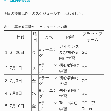
今回の授業は以下のスケジュールで行われました。
表１．専攻科実験のスケジュールと内容
曜
プラットフ
回
日付
方式
内容
日
ォーム
ガイダンス
eラーニン
1
6月26日
金
及び初心者
GC
グ
向け学習
eラーニン
初心者向け
2
7月1日
水
GC
グ
学習
eラーニン
初心者向け
3
7月3日
金
GC
グ
学習
eラーニン
初心者向け
4
7月8日
水
GC
グ
学習
eラーニン
Tellus関連
GC一部
5
7月10日
金
グ
学習
Tellus