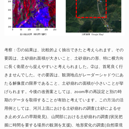
考察：①の結果は、比較的よく抽出できたと考えられます。その
要因は、土砂崩れ面積が大きいこと、土砂崩れの形、特に横方向
に長く衛星から捉えやすいと考えられました。➁は、首尾良く行
きませんでした。その要因は、観測地点がレーダーシャドウにあ
たる解像度の限界であること、土砂崩れの面積が小さいことが挙
げられます。今後の改善案としては、zoom率の再設定と別の時
期のデータを取得することが有効と考えています。この方法の活
用例としては、河川上流における土砂崩れの調査(土砂によるせ
き止めダムの早期発見)、山間部における土砂崩れの調査(状況把
握に時間を要する場所の観測を支援)、地形変化の調査(自然環境