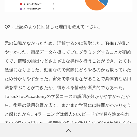
Q2．上記のように回答した理由を教えて下さい。
元の知識がなかったため、理解するのに苦労した。Tellusが扱い
やすかった。衛星データを扱ってプログラミングすることが初め
てで、情報の抽出などさまざまな操作を行うことができ、とても
勉強になりました。動画なので実際にどうやるのかも載っていた
ため分かりやすかった。宙畑で事例をなぞることで具体的な活用
法を学ぶことができたが、得られる情報が断片的でもあった。
Tellus×TecAccademyの学習コースの説明が分かりやすかったか
ら。衛星の活用分野が広く、まだまだ学習には時間がかかりそう
と感じたから。eラーニングは個人のスピードで学習を進められ
るので良いと思った。短期間で多くの教材を学ばなければならな
かったため、十分に学習、習得できたとは言い難いから。解析に