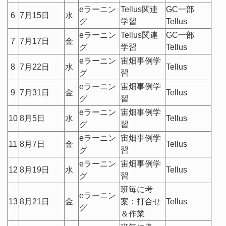
eラーニン
Tellus関連
GC一部
6
7月15日
水
グ
学習
Tellus
eラーニン
Tellus関連
GC一部
7
7月17日
金
グ
学習
Tellus
eラーニン
宙畑事例学
8
7月22日
水
Tellus
グ
習
eラーニン
宙畑事例学
9
7月31日
金
Tellus
グ
習
eラーニン
宙畑事例学
10
8月5日
水
Tellus
グ
習
eラーニン
宙畑事例学
11
8月7日
金
Tellus
グ
習
eラーニン
宙畑事例学
12
8月19日
水
Tellus
グ
習
班毎に考
eラーニン
13
8月21日
金
案：打合せ
Tellus
グ
＆作業