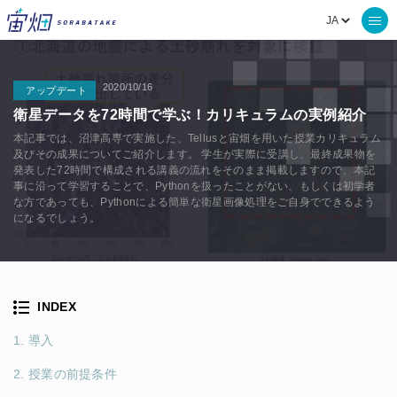
2020/10/16
アップデート
衛星データを72時間で学ぶ！カリキュラムの実例紹介
本記事では、沼津高専で実施した、Tellusと宙畑を用いた授業カリキュラム
及びその成果についてご紹介します。 学生が実際に受講し、最終成果物を
発表した72時間で構成される講義の流れをそのまま掲載しますので、本記
事に沿って学習することで、Pythonを扱ったことがない、もしくは初学者
な方であっても、Pythonによる簡単な衛星画像処理をご自身でできるよう
になるでしょう。
INDEX
1. 導入
2. 授業の前提条件