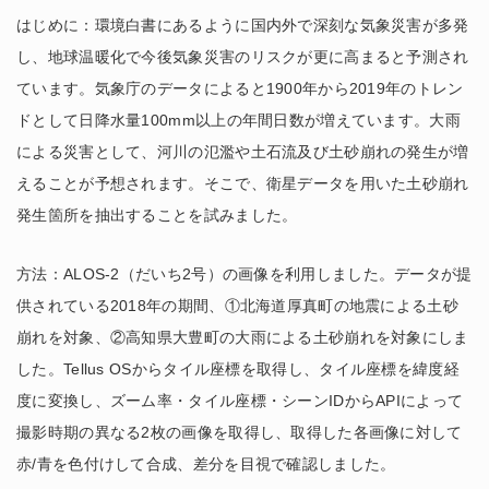
はじめに：環境白書にあるように国内外で深刻な気象災害が多発
し、地球温暖化で今後気象災害のリスクが更に高まると予測され
ています。気象庁のデータによると1900年から2019年のトレン
ドとして日降水量100mm以上の年間日数が増えています。大雨
による災害として、河川の氾濫や土石流及び土砂崩れの発生が増
えることが予想されます。そこで、衛星データを用いた土砂崩れ
発生箇所を抽出することを試みました。
方法：ALOS-2（だいち2号）の画像を利用しました。データが提
供されている2018年の期間、①北海道厚真町の地震による土砂
崩れを対象、②高知県大豊町の大雨による土砂崩れを対象にしま
した。Tellus OSからタイル座標を取得し、タイル座標を緯度経
度に変換し、ズーム率・タイル座標・シーンIDからAPIによって
撮影時期の異なる2枚の画像を取得し、取得した各画像に対して
赤/青を色付けして合成、差分を目視で確認しました。