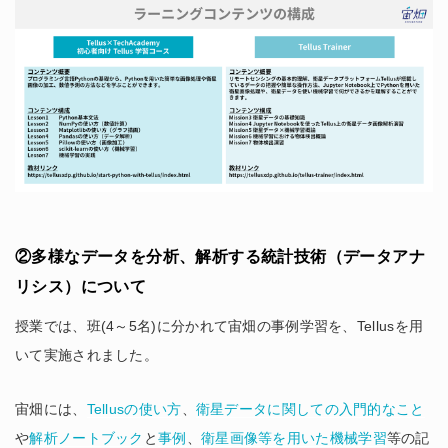
②多様なデータを分析、解析する統計技術（データアナ
リシス）について
授業では、班(4～5名)に分かれて宙畑の事例学習を、Tellusを用
いて実施されました。
宙畑には、
Tellusの使い方
、
衛星データに関しての入門的なこと
や
解析ノートブック
と
事例
、
衛星画像等を用いた機械学習
等の記