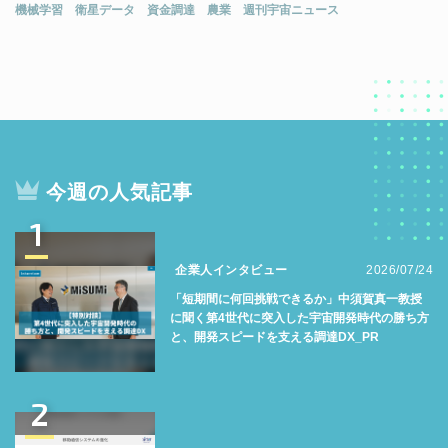
機械学習
衛星データ
資金調達
農業
週刊宇宙ニュース
今週の人気記事
1
企業人インタビュー
2026/07/24
「短期間に何回挑戦できるか」中須賀真一教授
に聞く第4世代に突入した宇宙開発時代の勝ち方
と、開発スピードを支える調達DX_PR
2