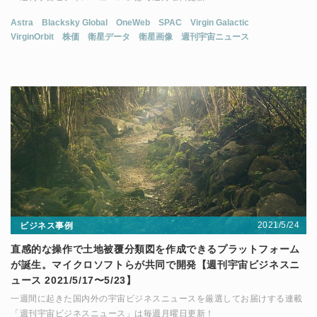
Astra
Blacksky Global
OneWeb
SPAC
Virgin Galactic
VirginOrbit
株価
衛星データ
衛星画像
週刊宇宙ニュース
2021/5/24
ビジネス事例
直感的な操作で土地被覆分類図を作成できるプラットフォーム
が誕生。マイクロソフトらが共同で開発【週刊宇宙ビジネスニ
ュース 2021/5/17〜5/23】
一週間に起きた国内外の宇宙ビジネスニュースを厳選してお届けする連載
「週刊宇宙ビジネスニュース」は毎週月曜日更新！