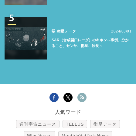
5
衛星データ
2024/03/01
SAR（合成開口レーダ）のキホン～事例、分か
ること、センサ、衛星、波長～
人気ワード
週刊宇宙ニュース
TELLUS
衛星データ
Why Space
MonthlySatDataNews