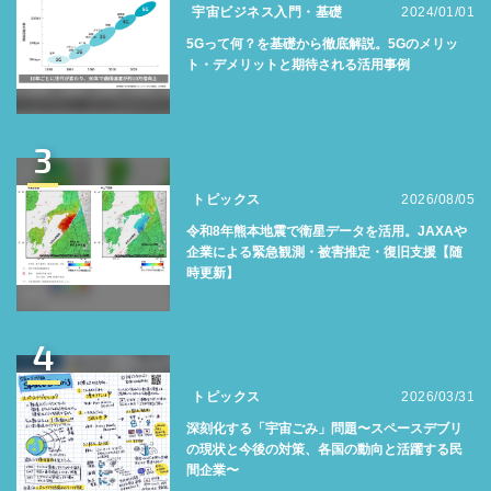
宇宙ビジネス入門・基礎
2024/01/01
5Gって何？を基礎から徹底解説。5Gのメリッ
ト・デメリットと期待される活用事例
3
トピックス
2026/08/05
令和8年熊本地震で衛星データを活用。JAXAや
企業による緊急観測・被害推定・復旧支援【随
時更新】
4
トピックス
2026/03/31
深刻化する「宇宙ごみ」問題〜スペースデブリ
の現状と今後の対策、各国の動向と活躍する民
間企業〜