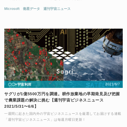
Microsoft
衛星データ
週刊宇宙ニュース
2021/6/7
〇〇×宇宙利用
サグリが1億5500万円を調達。耕作放棄地の早期発見及び把握
で農業課題の解決に挑む【週刊宇宙ビジネスニュース
2021/5/31〜6/6】
一週間に起きた国内外の宇宙ビジネスニュースを厳選してお届けする連載
「週刊宇宙ビジネスニュース」は毎週月曜日更新！