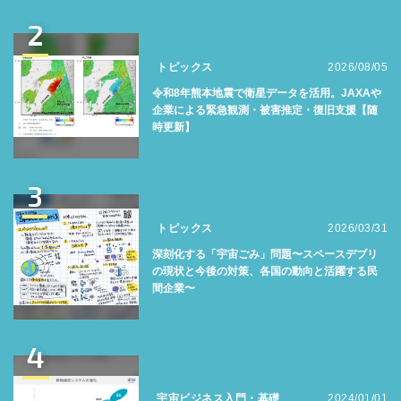
2
トピックス
2026/08/05
令和8年熊本地震で衛星データを活用。JAXAや
企業による緊急観測・被害推定・復旧支援【随
時更新】
3
トピックス
2026/03/31
深刻化する「宇宙ごみ」問題〜スペースデブリ
の現状と今後の対策、各国の動向と活躍する民
間企業〜
4
宇宙ビジネス入門・基礎
2024/01/01