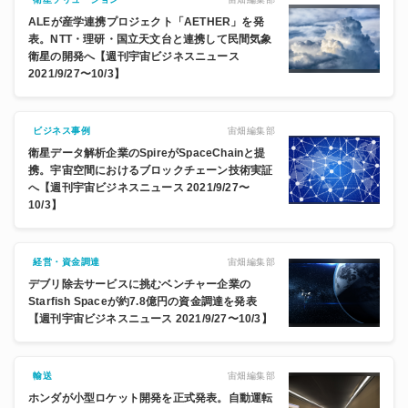
ALEが産学連携プロジェクト「AETHER」を発
表。NTT・理研・国立天文台と連携して民間気象
衛星の開発へ【週刊宇宙ビジネスニュース
2021/9/27〜10/3】
宙畑編集部
ビジネス事例
衛星データ解析企業のSpireがSpaceChainと提
携。宇宙空間におけるブロックチェーン技術実証
へ【週刊宇宙ビジネスニュース 2021/9/27〜
10/3】
宙畑編集部
経営・資金調達
デブリ除去サービスに挑むベンチャー企業の
Starfish Spaceが約7.8億円の資金調達を発表
【週刊宇宙ビジネスニュース 2021/9/27〜10/3】
宙畑編集部
輸送
ホンダが小型ロケット開発を正式発表。自動運転