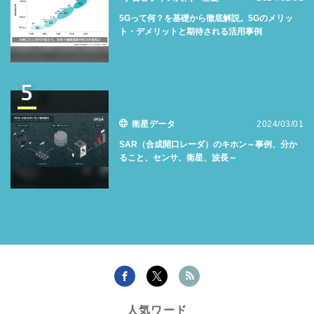
5Gって何？を基礎から徹底解説。5Gのメリッ
ト・デメリットと期待される活用事例
5
衛星データ
2024/03/01
SAR（合成開口レーダ）のキホン～事例、分か
ること、センサ、衛星、波長～
人気ワード