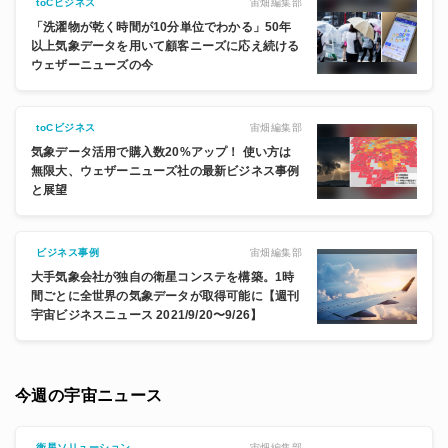
宙畑編集部
toCビジネス
「洗濯物が乾く時間が10分単位でわかる」50年
以上気象データを用いて顧客ニーズに応え続ける
ウェザーニューズの今
宙畑編集部
toCビジネス
気象データ活用で購入数20%アップ！ 使い方は
無限大、ウェザーニューズ社の最新ビジネス事例
と展望
宙畑編集部
ビジネス事例
大手気象会社が独自の衛星コンステを構築。1時
間ごとに全世界の気象データが取得可能に【週刊
宇宙ビジネスニュース 2021/9/20〜9/26】
今週の宇宙ニュース
宙畑編集部
衛星ソリューション