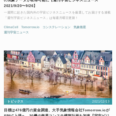
の気象データが取得可能に【週刊宇宙ビジネスニュース
2021/9/20〜9/26】
一週間に起きた国内外の宇宙ビジネスニュースを厳選してお届けする連載
「週刊宇宙ビジネスニュース」は毎週月曜日更新！
ClimaCell
Tomorrow.io
コンステレーション
気象衛星
週刊宇宙ニュース
2021/12/13
トピックス
目標は476億円の資金調達、大手気象情報会社Tomorrow.ioが
SPAC上場へ。30機の衛星コンステ構築計画を加速【宇宙ビジ