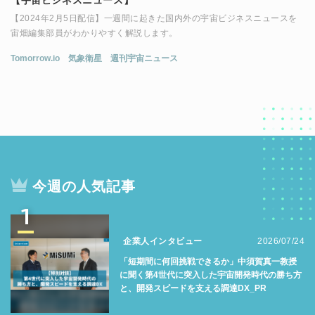
【宇宙ビジネスニュース】
【2024年2月5日配信】一週間に起きた国内外の宇宙ビジネスニュースを
宙畑編集部員がわかりやすく解説します。
Tomorrow.io
気象衛星
週刊宇宙ニュース
今週の人気記事
1
企業人インタビュー
2026/07/24
「短期間に何回挑戦できるか」中須賀真一教授
に聞く第4世代に突入した宇宙開発時代の勝ち方
と、開発スピードを支える調達DX_PR