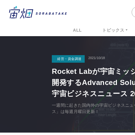
ALL
トピックス
2021/10/18
経営・資金調達
Rocket Labが宇
開発するAdvanced So
宇宙ビジネスニュース 2021
一週間に起きた国内外の宇宙ビジネスニュ
ス」は毎週月曜日更新！