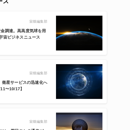
ース
宙畑編集部
ドルの資金調達。高高度気球を用
宇宙ビジネスニュース
宙畑編集部
発表。衛星サービスの迅速化へ
1〜10/17】
宙畑編集部