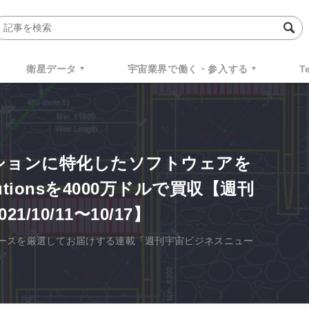
衛星データ
宇宙業界で働く・参入する
T
宙ミッションに特化したソフトウェアを
lutionsを4000万ドルで買収【週刊
/10/11〜10/17】
ースを厳選してお届けする連載「週刊宇宙ビジネスニュー