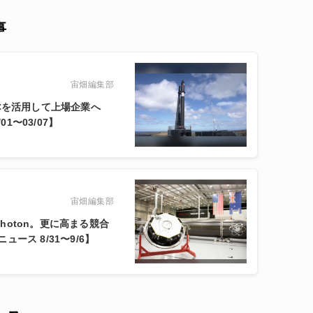
事
宙畑編集部
、SPACを活用して上場企業へ
1〜03/07】
宙畑編集部
Photon。更に高まる競合
ース 8/31〜9/6】