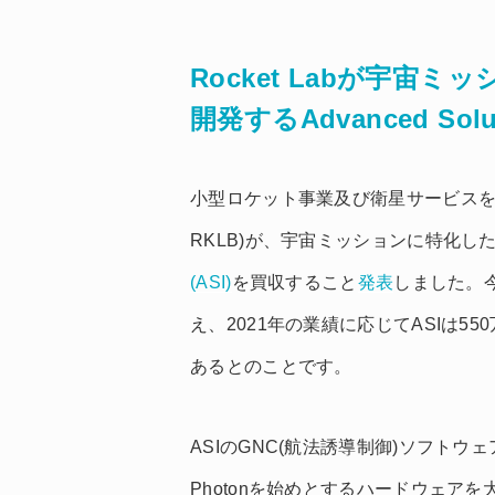
Rocket Labが宇
開発するAdvanced Sol
小型ロケット事業及び衛星サービス
RKLB)が、宇宙ミッションに特化し
(ASI)
を買収すること
発表
しました。今
え、2021年の業績に応じてASIは55
あるとのことです。
ASIのGNC(航法誘導制御)ソフトウェ
Photonを始めとするハードウェア