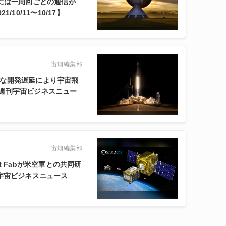
2年には一周回ごとの通信が
10/11〜10/17】
宙畑編集部
大幅な開発遅延により宇宙飛
週刊宇宙ビジネスニュー
宙畑編集部
t Fabが米空軍との共同研
宇宙ビジネスニュース