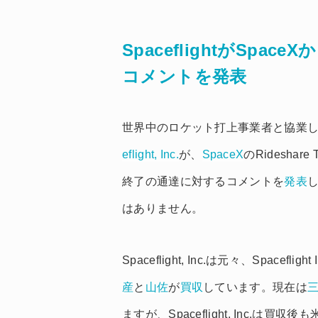
SpaceflightがSp
コメントを発表
世界中のロケット打上事業者と協業
eflight, Inc.
が、
SpaceX
のRidesh
終了の通達に対するコメントを
発表
し
はありません。
Spaceflight, Inc.は元々、Spacefl
産
と
山佐
が
買収
しています。現在は
ますが、Spaceflight, Inc.