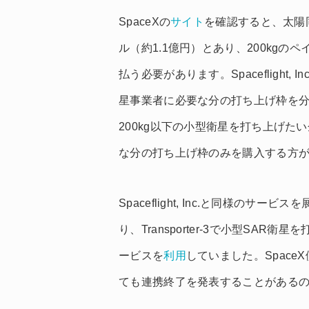
SpaceXの
サイト
を確認すると、太陽
ル（約1.1億円）とあり、200kgの
払う必要があります。Spaceflight,
星事業者に必要な分の打ち上げ枠を
200kg以下の小型衛星を打ち上げたい企業は
な分の打ち上げ枠のみを購入する方
Spaceflight, Inc.と同様のサー
り、Transporter-3で小型SAR衛星
ービスを
利用
していました。Spac
ても連携終了を発表することがある