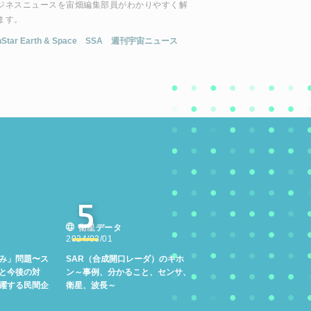
ジネスニュースを宙畑編集部員がわかりやすく解
ます。
hStar Earth & Space
SSA
週刊宇宙ニュース
5
衛星データ
2024/03/01
み」問題〜ス
SAR（合成開口レーダ）のキホ
と今後の対
ン～事例、分かること、センサ、
躍する民間企
衛星、波長～