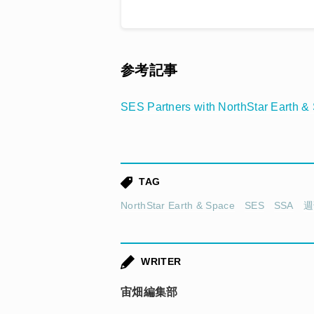
参考記事
SES Partners with NorthStar Earth &
TAG
NorthStar Earth & Space
SES
SSA
週
WRITER
宙畑編集部