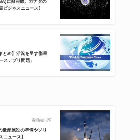
SA)に熱視線。カナダの
出資【宇宙ビジネスニュース】
スまとめ】活況を呈す衛星
ースデブリ問題」
宙畑編集部
衛星の量産施設の準備やソリ
スニュース】