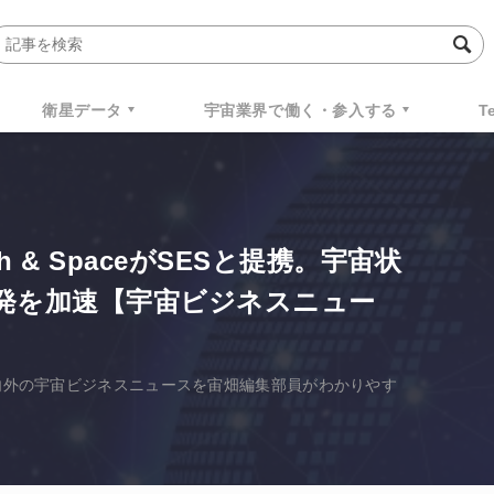
衛星データ
宇宙業界で働く・参入する
T
rth & SpaceがSESと提携。宇宙状
開発を加速【宇宙ビジネスニュー
国内外の宇宙ビジネスニュースを宙畑編集部員がわかりやす