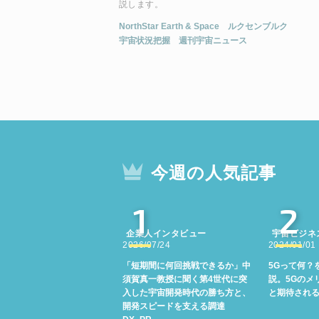
説します。
NorthStar Earth & Space
ルクセンブルク
宇宙状況把握
週刊宇宙ニュース
今週の人気記事
1
2
企業人インタビュー
宇宙ビジネ
2026/07/24
2024/01/01
「短期間に何回挑戦できるか」中
5Gって何？
須賀真一教授に聞く第4世代に突
説。5Gのメ
入した宇宙開発時代の勝ち方と、
と期待され
開発スピードを支える調達