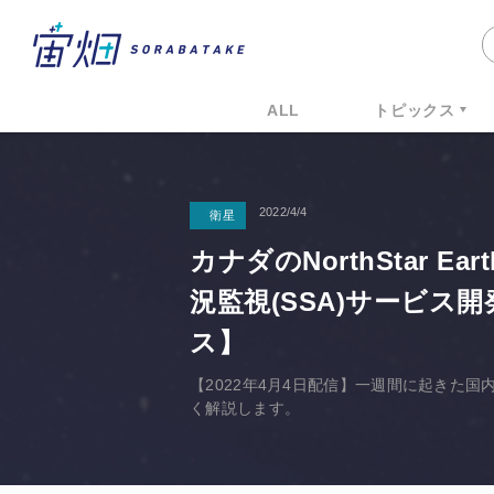
ALL
トピックス
2022/4/4
衛星
カナダのNorthStar Ea
況監視(SSA)サービス
ス】
【2022年4月4日配信】一週間に起きた
く解説します。