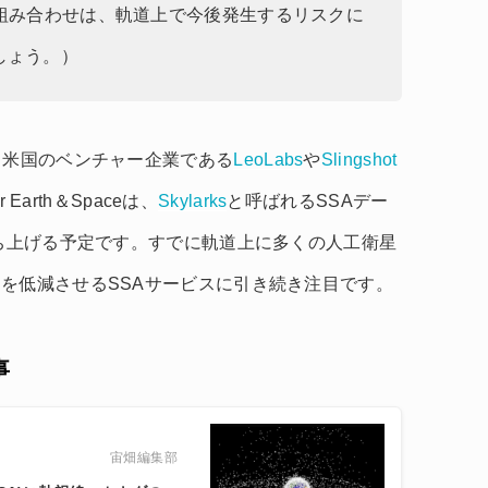
の組み合わせは、軌道上で今後発生するリスクに
しょう。）
、米国のベンチャー企業である
LeoLabs
や
Slingshot
 Earth＆Spaceは、
Skylarks
と呼ばれるSSAデー
打ち上げる予定です。すでに軌道上に多くの人工衛星
を低減させるSSAサービスに引き続き注目です。
事
宙畑編集部