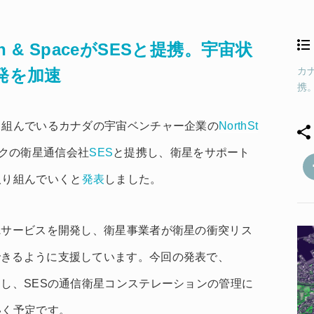
rth & SpaceがSESと提携。宇宙状
カナ
開発を加速
携
り組んでいるカナダの宇宙ベンチャー企業の
NorthSt
クの衛星通信会社
SES
と提携し、衛星をサポート
取り組んでいくと
発表
しました。
は独自のSSAサービスを開発し、衛星事業者が衛星の衝突リス
できるように支援しています。今回の発表で、
SESと協力し、SESの通信衛星コンステレーションの管理に
いく予定です。