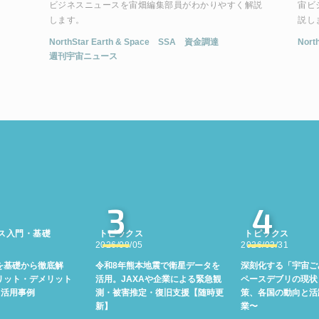
ビジネスニュースを宙畑編集部員がわかりやすく解説
宙ビ
します。
説し
NorthStar Earth & Space
SSA
資金調達
Nort
週刊宇宙ニュース
3
4
ス入門・基礎
トピックス
トピックス
2026/08/05
2026/03/31
を基礎から徹底解
令和8年熊本地震で衛星データを
深刻化する「宇宙ご
リット・デメリット
活用。JAXAや企業による緊急観
ペースデブリの現状
る活用事例
測・被害推定・復旧支援【随時更
策、各国の動向と活
新】
業〜