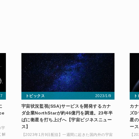
27
2023/1/9
トピックス
ト
に
宇宙状況監視(SSA)サービスを開発するカナ
カナダ
ce
ダ企業NorthStarが約46億円を調達。23年半
ズD
ばに衛星を打ち上げへ【宇宙ビジネスニュー
星の
ス】
ース
の宇
く解
【2023年1月9日配信】一週間に起きた国内外の宇宙
【2