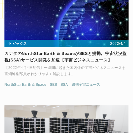
2022/4/4
トピックス
カナダのNorthStar Earth & SpaceがSESと提携。宇宙状況監
視(SSA)サービス開発を加速【宇宙ビジネスニュース】
【2022年4月4日配信】一週間に起きた国内外の宇宙ビジネスニュースを
宙畑編集部員がわかりやすく解説します。
NorthStar Earth & Space
SES
SSA
週刊宇宙ニュース