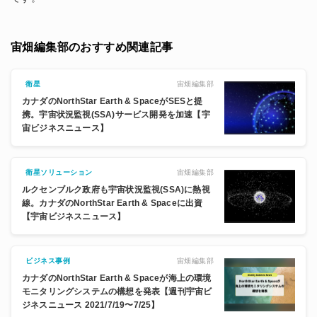
宙畑編集部のおすすめ関連記事
宙畑編集部
衛星
カナダのNorthStar Earth & SpaceがSESと提
携。宇宙状況監視(SSA)サービス開発を加速【宇
宙ビジネスニュース】
宙畑編集部
衛星ソリューション
ルクセンブルク政府も宇宙状況監視(SSA)に熱視
線。カナダのNorthStar Earth & Spaceに出資
【宇宙ビジネスニュース】
宙畑編集部
ビジネス事例
カナダのNorthStar Earth & Spaceが海上の環境
モニタリングシステムの構想を発表【週刊宇宙ビ
ジネスニュース 2021/7/19〜7/25】