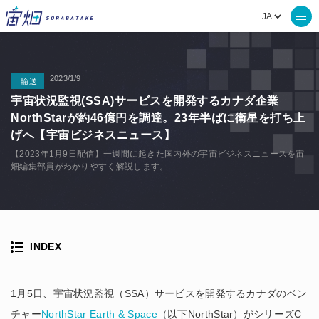
2023/1/9
輸送
宇宙状況監視(SSA)サービスを開発するカナダ企業
NorthStarが約46億円を調達。23年半ばに衛星を打ち上
げへ【宇宙ビジネスニュース】
【2023年1月9日配信】一週間に起きた国内外の宇宙ビジネスニュースを宙
畑編集部員がわかりやすく解説します。
INDEX
1月5日、宇宙状況監視（SSA）サービスを開発するカナダのベン
チャー
NorthStar Earth & Space
（以下NorthStar）がシリーズC