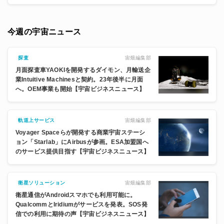
今週の宇宙ニュース
宙畑編集部
探査
月面探査車YAOKIを開発するダイモン、月輸送企
業Intuitive Machinesと契約。23年後半に月面
へ。OEM事業も開始【宇宙ビジネスニュース】
宙畑編集部
軌道上サービス
Voyager Spaceらが開発する商業宇宙ステーシ
ョン「Starlab」にAirbusが参画。ESA加盟国へ
のサービス提供目指す【宇宙ビジネスニュース】
宙畑編集部
衛星ソリューション
衛星通信がAndroidスマホでも利用可能に。
QualcommとIridiumがサービスを発表。SOS発
信での利用に期待の声【宇宙ビジネスニュース】