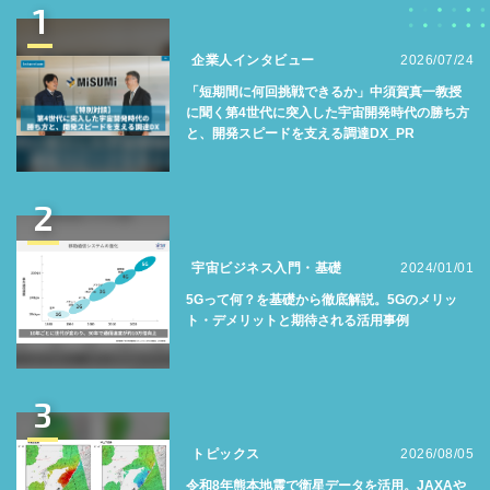
1
企業人インタビュー
2026/07/24
「短期間に何回挑戦できるか」中須賀真一教授
に聞く第4世代に突入した宇宙開発時代の勝ち方
と、開発スピードを支える調達DX_PR
2
宇宙ビジネス入門・基礎
2024/01/01
5Gって何？を基礎から徹底解説。5Gのメリッ
ト・デメリットと期待される活用事例
3
トピックス
2026/08/05
令和8年熊本地震で衛星データを活用。JAXAや