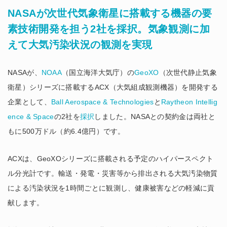
NASAが次世代気象衛星に搭載する機器の要
素技術開発を担う2社を採択。気象観測に加
えて大気汚染状況の観測を実現
NASAが、
NOAA
（国立海洋大気庁）の
GeoXO
（次世代静止気象
衛星）シリーズに搭載するACX（大気組成観測機器）を開発する
企業として、
Ball Aerospace & Technologies
と
Raytheon Intellig
ence & Space
の2社を
採択
しました。NASAとの契約金は両社と
もに500万ドル（約6.4億円）です。
ACXは、GeoXOシリーズに搭載される予定のハイパースペクト
ル分光計です。輸送・発電・災害等から排出される大気汚染物質
による汚染状況を1時間ごとに観測し、健康被害などの軽減に貢
献します。