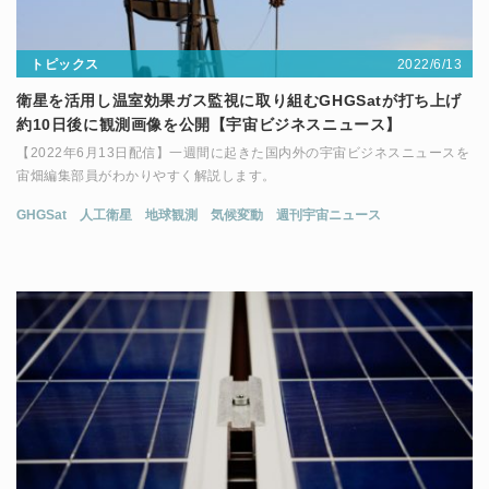
2022/6/13
トピックス
衛星を活用し温室効果ガス監視に取り組むGHGSatが打ち上げ
約10日後に観測画像を公開【宇宙ビジネスニュース】
【2022年6月13日配信】一週間に起きた国内外の宇宙ビジネスニュースを
宙畑編集部員がわかりやすく解説します。
GHGSat
人工衛星
地球観測
気候変動
週刊宇宙ニュース