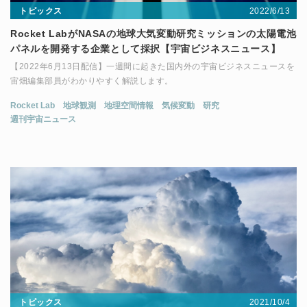
2022/6/13
トピックス
Rocket LabがNASAの地球大気変動研究ミッションの太陽電池
パネルを開発する企業として採択【宇宙ビジネスニュース】
【2022年6月13日配信】一週間に起きた国内外の宇宙ビジネスニュースを
宙畑編集部員がわかりやすく解説します。
Rocket Lab
地球観測
地理空間情報
気候変動
研究
週刊宇宙ニュース
2021/10/4
トピックス