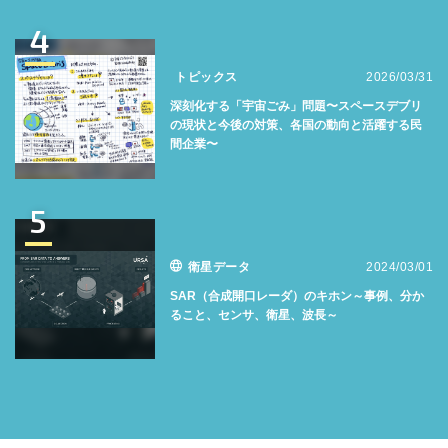
4
トピックス
2026/03/31
深刻化する「宇宙ごみ」問題〜スペースデブリ
の現状と今後の対策、各国の動向と活躍する民
間企業〜
5
衛星データ
2024/03/01
SAR（合成開口レーダ）のキホン～事例、分か
ること、センサ、衛星、波長～