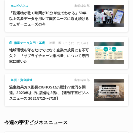
宙畑編集部
toCビジネス
「洗濯物が乾く時間が10分単位でわかる」50年
以上気象データを用いて顧客ニーズに応え続ける
ウェザーニューズの今
神田 匠（こうだ たくみ）
衛星データ入門・基礎
地球環境を守るだけではなく企業の成長にも不可
欠？ 「サプライチェーン排出量」について専門
家に聞いた
宙畑編集部
経営・資金調達
温室効果ガス監視のGHGSatが累計77億円を調
達。2023年までに設備を3倍に【週刊宇宙ビジネ
スニュース 2021/7/12〜7/18】
今週の宇宙ビジネスニュース