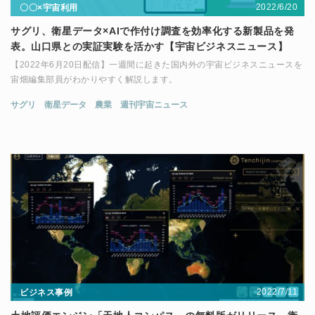
2022/6/20
〇〇×宇宙利用
サグリ、衛星データ×AIで作付け調査を効率化する新製品を発
表。山口県との実証実験を活かす【宇宙ビジネスニュース】
【2022年6月20日配信】一週間に起きた国内外の宇宙ビジネスニュースを
宙畑編集部員がわかりやすく解説します。
サグリ
衛星データ
農業
週刊宇宙ニュース
2022/7/11
ビジネス事例