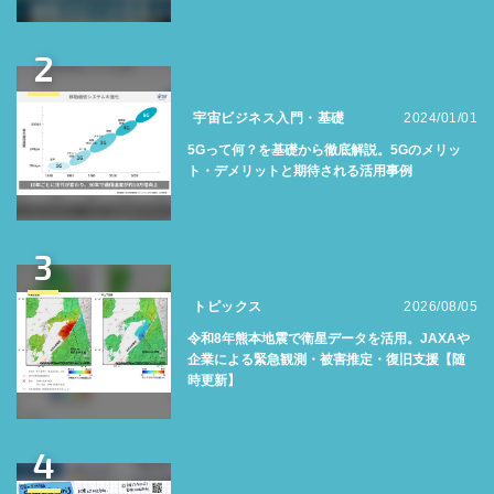
2
宇宙ビジネス入門・基礎
2024/01/01
5Gって何？を基礎から徹底解説。5Gのメリッ
ト・デメリットと期待される活用事例
3
トピックス
2026/08/05
令和8年熊本地震で衛星データを活用。JAXAや
企業による緊急観測・被害推定・復旧支援【随
時更新】
4