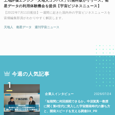
土地評価エンジン「天地人コンパス」の無料版がリリース。衛
星データの利用体験機会を提供【宇宙ビジネスニュース】
【2022年7月11日配信】一週間に起きた国内外の宇宙ビジネスニュースを
宙畑編集部員がわかりやすく解説します。
天地人
衛星データ
週刊宇宙ニュース
今週の人気記事
1
企業人インタビュー
2026/07/24
「短期間に何回挑戦できるか」中須賀真一教授
に聞く第4世代に突入した宇宙開発時代の勝ち方
と、開発スピードを支える調達DX_PR