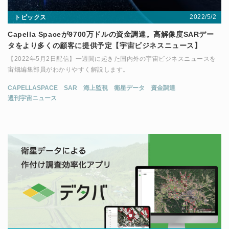
2022/5/2
トピックス
Capella Spaceが9700万ドルの資金調達。高解像度SARデー
タをより多くの顧客に提供予定【宇宙ビジネスニュース】
【2022年5月2日配信】一週間に起きた国内外の宇宙ビジネスニュースを
宙畑編集部員がわかりやすく解説します。
CAPELLASPACE
SAR
海上監視
衛星データ
資金調達
週刊宇宙ニュース