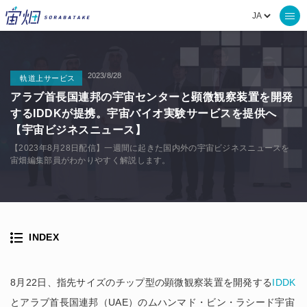
2023/8/28
軌道上サービス
アラブ首長国連邦の宇宙センターと顕微観察装置を開発
するIDDKが提携。宇宙バイオ実験サービスを提供へ
【宇宙ビジネスニュース】
【2023年8月28日配信】一週間に起きた国内外の宇宙ビジネスニュースを
宙畑編集部員がわかりやすく解説します。
INDEX
8月22日、指先サイズのチップ型の顕微観察装置を開発する
IDDK
とアラブ首長国連邦（UAE）のムハンマド・ビン・ラシード宇宙