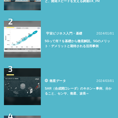
と、開発スピードを支える調達DX_PR
2
宇宙ビジネス入門・基礎
2024/01/01
5Gって何？を基礎から徹底解説。5Gのメリッ
ト・デメリットと期待される活用事例
3
衛星データ
2024/03/01
SAR（合成開口レーダ）のキホン～事例、分か
ること、センサ、衛星、波長～
4