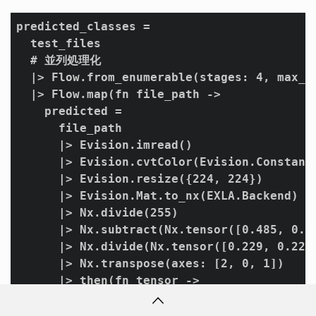
predicted_classes =

  test_files

  # 並列処理化

  |> Flow.from_enumerable(stages: 4, max_de
  |> Flow.map(fn file_path ->

    predicted =

      file_path

      |> Evision.imread()

      |> Evision.cvtColor(Evision.Constant.
      |> Evision.resize({224, 224})

      |> Evision.Mat.to_nx(EXLA.Backend)

      |> Nx.divide(255)

      |> Nx.subtract(Nx.tensor([0.485, 0.45
      |> Nx.divide(Nx.tensor([0.229, 0.224,
      |> Nx.transpose(axes: [2, 0, 1])

      |> then(fn tensor ->

        model

        |> Axon.predict(params, Nx.Batch.st