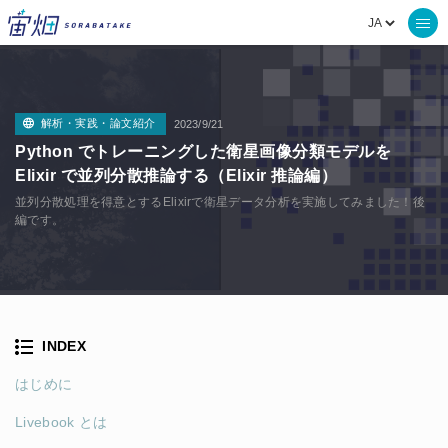
解析・実践・論文紹介
2023/9/21
Python でトレーニングした衛星画像分類モデルを
Elixir で並列分散推論する（Elixir 推論編）
並列分散処理を得意とするElixirで衛星データ分析を実施してみました！後
編です。
INDEX
はじめに
Livebook とは