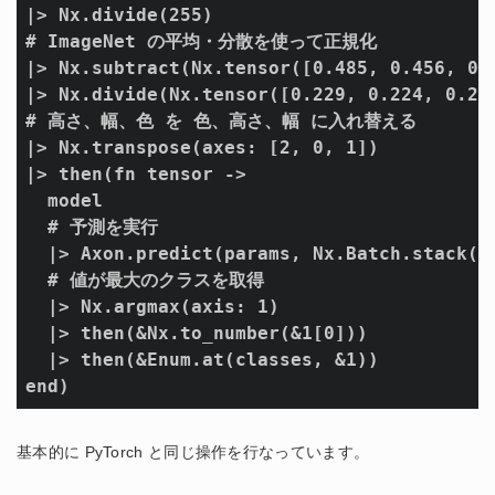
|> Nx.divide(255)

# ImageNet の平均・分散を使って正規化

|> Nx.subtract(Nx.tensor([0.485, 0.456, 0.4
|> Nx.divide(Nx.tensor([0.229, 0.224, 0.225
# 高さ、幅、色 を 色、高さ、幅 に入れ替える

|> Nx.transpose(axes: [2, 0, 1])

|> then(fn tensor ->

  model

  # 予測を実行

  |> Axon.predict(params, Nx.Batch.stack([t
  # 値が最大のクラスを取得

  |> Nx.argmax(axis: 1)

  |> then(&Nx.to_number(&1[0]))

  |> then(&Enum.at(classes, &1))

end)
基本的に PyTorch と同じ操作を行なっています。