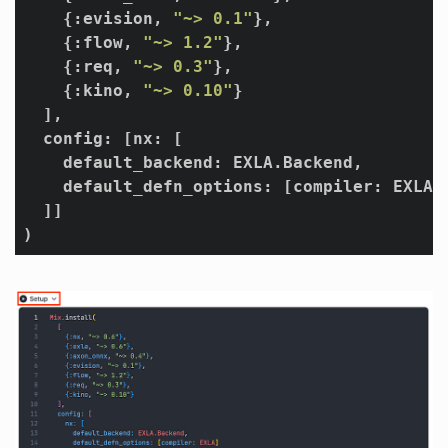
    {:evision, 
"~> 0.1"
},

    {:flow, 
"~> 1.2"
},

    {:req, 
"~> 0.3"
},

    {:kino, 
"~> 0.10"
}

  ],

config
: [nx: [

    default_backend: EXLA.Backend,

default_defn_options
: [compiler: EXLA]

  ]]

)