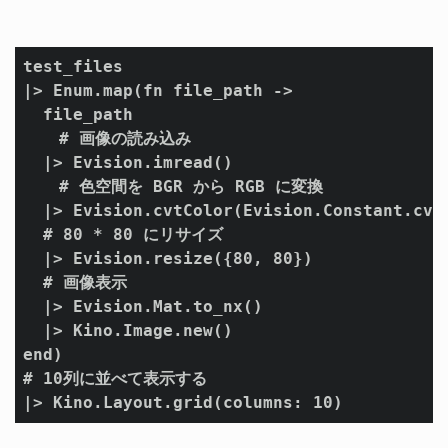
test_files

|> Enum.map(fn file_path ->

  file_path

　  # 画像の読み込み

  |> Evision.imread()

　  # 色空間を BGR から RGB に変換

  |> Evision.cvtColor(Evision.Constant.cv_C
  # 80 * 80 にリサイズ

  |> Evision.resize({80, 80})

  # 画像表示

  |> Evision.Mat.to_nx()

  |> Kino.Image.new()

end)

# 10列に並べて表示する

|> Kino.Layout.grid(columns: 10)