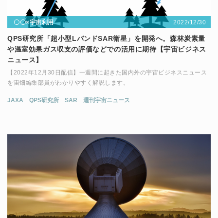
2022/12/30
〇〇×宇宙利用
QPS研究所「超小型LバンドSAR衛星」を開発へ。森林炭素量
や温室効果ガス収支の評価などでの活用に期待【宇宙ビジネス
ニュース】
【2022年12月30日配信】一週間に起きた国内外の宇宙ビジネスニュース
を宙畑編集部員がわかりやすく解説します。
JAXA
QPS研究所
SAR
週刊宇宙ニュース