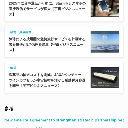
2025年に音声通話が可能に。Starlinkとスマホの
直接通信でサービスが拡大【宇宙ビジネスニュー
ス】
経営・資金調達
気球による成層圏の遊覧旅行サービスを計画する
岩谷技研が5.7億円を調達【宇宙ビジネスニュー
ス】
輸送
医薬品の輸送コストを削減。JAXAベンチャー・
ツインカプセラが宇宙技術を活かし断熱保冷容器
を開発【宇宙ビジネスニュース】
参考
New satellite agreement to strengthen strategic partnership bet