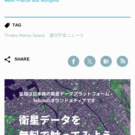
ween France and Mongolia
TAG
Thales Alenia Space
週刊宇宙ニュース
SHARE