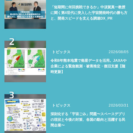
「短期間に何回挑戦できるか」中須賀真一教授
に聞く第4世代に突入した宇宙開発時代の勝ち方
と、開発スピードを支える調達DX_PR
2
トピックス
2026/08/05
令和8年熊本地震で衛星データを活用。JAXAや
企業による緊急観測・被害推定・復旧支援【随
時更新】
3
トピックス
2026/03/31
深刻化する「宇宙ごみ」問題〜スペースデブリ
の現状と今後の対策、各国の動向と活躍する民
間企業〜