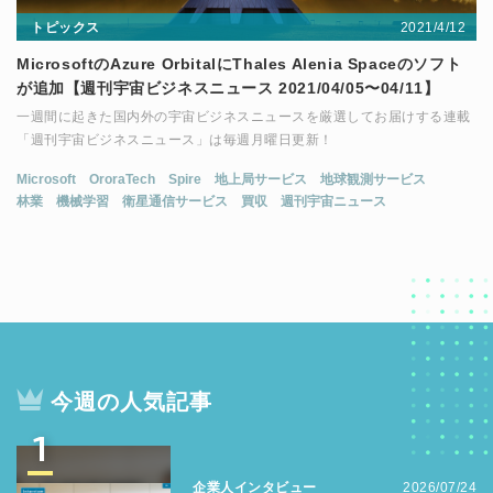
2021/4/12
トピックス
MicrosoftのAzure OrbitalにThales Alenia Spaceのソフト
が追加【週刊宇宙ビジネスニュース 2021/04/05〜04/11】
一週間に起きた国内外の宇宙ビジネスニュースを厳選してお届けする連載
「週刊宇宙ビジネスニュース」は毎週月曜日更新！
Microsoft
OroraTech
Spire
地上局サービス
地球観測サービス
林業
機械学習
衛星通信サービス
買収
週刊宇宙ニュース
今週の人気記事
1
企業人インタビュー
2026/07/24