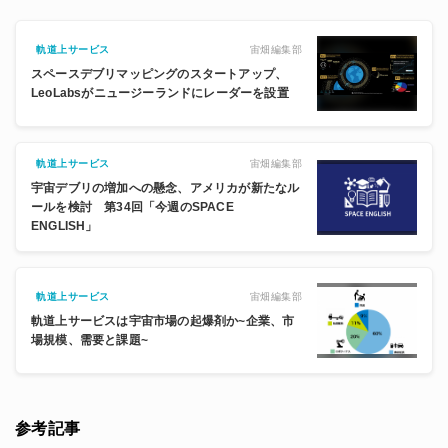
宙畑編集部
軌道上サービス
スペースデブリマッピングのスタートアップ、
LeoLabsがニュージーランドにレーダーを設置
宙畑編集部
軌道上サービス
宇宙デブリの増加への懸念、アメリカが新たなル
ールを検討 第34回「今週のSPACE
ENGLISH」
宙畑編集部
軌道上サービス
軌道上サービスは宇宙市場の起爆剤か~企業、市
場規模、需要と課題~
参考記事