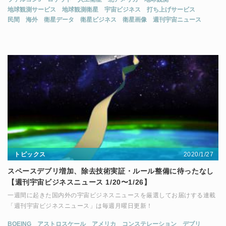
地球観測サービス
地球観測衛星
宇宙ビジネス
打ち上げサービス
民間
海外
衛星データ
衛星ビジネス
衛星画像
週刊宇宙ニュース
2020/1/27
トピックス
スペースデブリ増加、除去技術実証・ルール整備に待ったなし
【週刊宇宙ビジネスニュース 1/20〜1/26】
一週間に起きた国内外の宇宙ビジネスニュースを厳選してお届けする連載
「週刊宇宙ビジネスニュース」は毎週月曜日更新！
BOEING
アストロスケール
アメリカ
コンステレーション
デブリ