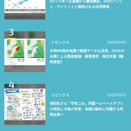
5Gって何？を基礎から徹底解説。5Gのメリッ
ト・デメリットと期待される活用事例
3
トピックス
2026/08/05
令和8年熊本地震で衛星データを活用。JAXAや
企業による緊急観測・被害推定・復旧支援【随
時更新】
4
トピックス
2026/03/31
深刻化する「宇宙ごみ」問題〜スペースデブリ
の現状と今後の対策、各国の動向と活躍する民
間企業〜