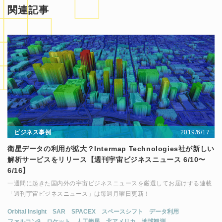
関連記事
2019/6/17
ビジネス事例
衛星データの利用が拡大？Intermap Technologies社が新しい
解析サービスをリリース【週刊宇宙ビジネスニュース 6/10〜
6/16】
一週間に起きた国内外の宇宙ビジネスニュースを厳選してお届けする連載
「週刊宇宙ビジネスニュース」は毎週月曜日更新！
Orbital Insight
SAR
SPACEX
スペースシフト
データ利用
ファルコン9
ロケット
人工衛星
北アメリカ
地球観測