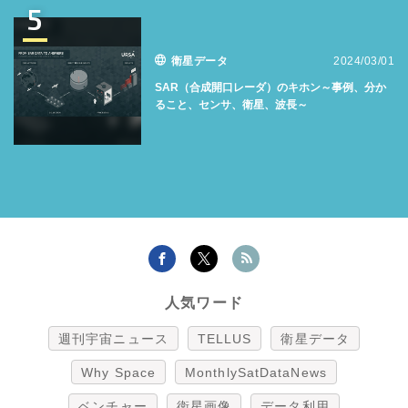
5
衛星データ
2024/03/01
SAR（合成開口レーダ）のキホン～事例、分か
ること、センサ、衛星、波長～
人気ワード
週刊宇宙ニュース
TELLUS
衛星データ
Why Space
MonthlySatDataNews
ベンチャー
衛星画像
データ利用