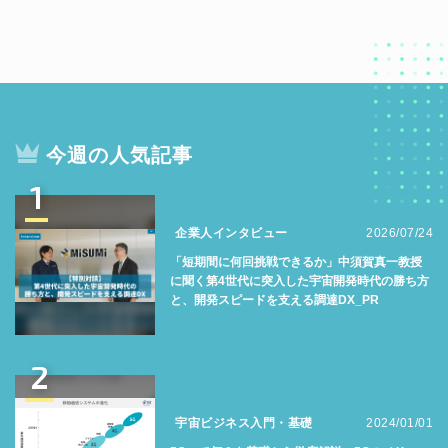
今週の人気記事
1
企業人インタビュー
2026/07/24
「短期間に何回挑戦できるか」中須賀真一教授
に聞く第4世代に突入した宇宙開発時代の勝ち方
と、開発スピードを支える調達DX_PR
2
宇宙ビジネス入門・基礎
2024/01/01