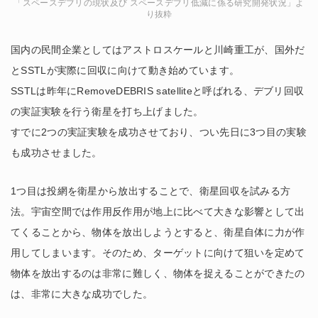
「スペースデブリの現状及び スペースデブリ低減に係る研究開発状況」よ
り抜粋
国内の民間企業としてはアストロスケールと川崎重工が、国外だ
とSSTLが実際に回収に向けて動き始めています。
SSTLは昨年にRemoveDEBRIS satelliteと呼ばれる、デブリ回収
の実証実験を行う衛星を打ち上げました。
すでに2つの実証実験を成功させており、つい先日に3つ目の実験
も成功させました。
1つ目は投網を衛星から放出することで、衛星回収を試みる方
法。宇宙空間では作用反作用が地上に比べて大きな影響として出
てくることから、物体を放出しようとすると、衛星自体に力が作
用してしまいます。そのため、ターゲットに向けて狙いを定めて
物体を放出するのは非常に難しく、物体を捉えることができたの
は、非常に大きな成功でした。