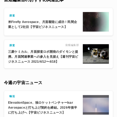
探査
米Firefly Aerospace、月面着陸に成功！民間企
業として2社目【宇宙ビジネスニュース】
宙畑編集部
探査
三菱ケミカル、月面探査ロボ開発のダイモンと提
携。月面関連事業への参入を見据え【週刊宇宙ビ
ジネスニュース 2021/4/12〜4/18】
今週の宇宙ニュース
輸送
ElevationSpace、独ロケットベンチャーIsar
Aerospaceと打ち上げ契約を締結。2026年後半
に打ち上げへ【宇宙ビジネスニュース】