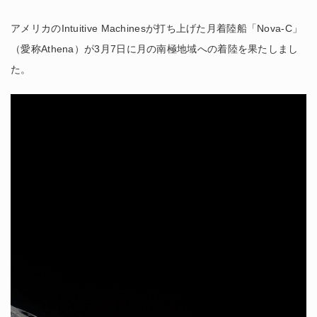
アメリカのIntuitive Machinesが打ち上げた月着陸船「Nova-C」
（愛称Athena）が3月7日に月の南極地域への着陸を果たしまし
た。