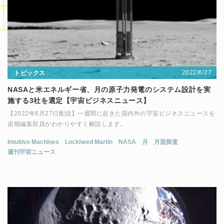
2022/6/27
トピックス
NASAと米エネルギー省、月の原子力発電のシステム設計を実
施する3社を選定【宇宙ビジネスニュース】
【2022年6月27日配信】一週間に起きた国内外の宇宙ビジネスニュースを
宙畑編集部員がわかりやすく解説します。
Intuitive Machines
Lockheed Martin
NASA
月
月面探査
週刊宇宙ニュース