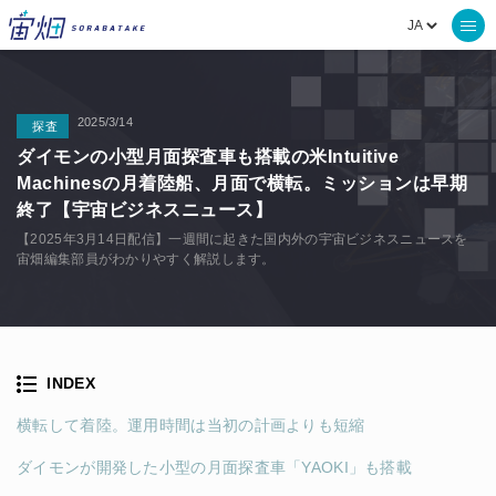
2025/3/14
探査
ダイモンの小型月面探査車も搭載の米Intuitive
Machinesの月着陸船、月面で横転。ミッションは早期
終了【宇宙ビジネスニュース】
【2025年3月14日配信】一週間に起きた国内外の宇宙ビジネスニュースを
宙畑編集部員がわかりやすく解説します。
INDEX
横転して着陸。運用時間は当初の計画よりも短縮
ダイモンが開発した小型の月面探査車「YAOKI」も搭載