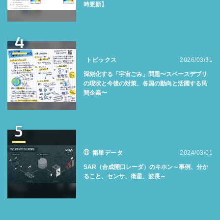
時更新】
4
トピックス
2026/03/31
深刻化する「宇宙ごみ」問題〜スペースデブリ
の現状と今後の対策、各国の動向と活躍する民
間企業〜
5
衛星データ
2024/03/01
SAR（合成開口レーダ）のキホン～事例、分か
ること、センサ、衛星、波長～