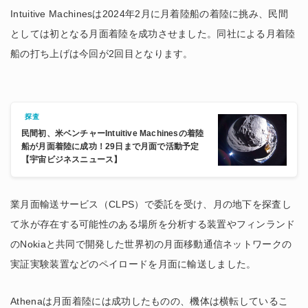
Intuitive Machinesは2024年2月に月着陸船の着陸に挑み、民間
としては初となる月面着陸を成功させました。同社による月着陸
船の打ち上げは今回が2回目となります。
探査
民間初、米ベンチャーIntuitive Machinesの着陸
船が月面着陸に成功！29日まで月面で活動予定
【宇宙ビジネスニュース】
業月面輸送サービス（CLPS）で委託を受け、月の地下を探査し
て氷が存在する可能性のある場所を分析する装置やフィンランド
のNokiaと共同で開発した世界初の月面移動通信ネットワークの
実証実験装置などのペイロードを月面に輸送しました。
Athenaは月面着陸には成功したものの、機体は横転しているこ