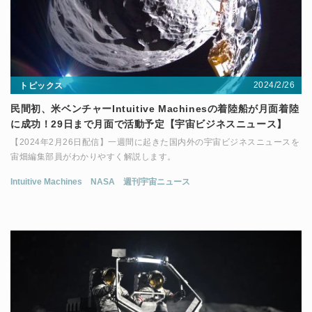
2024/2/26
トピックス
民間初、米ベンチャーIntuitive Machinesの着陸船が月面着陸
に成功！29日まで月面で活動予定【宇宙ビジネスニュース】
【2024年2月26日配信】一週間に起きた国内外の宇宙ビジネスニュースを
宙畑編集部員がわかりやすく解説します。
Intuitive Machines
NASA
週刊宇宙ニュース