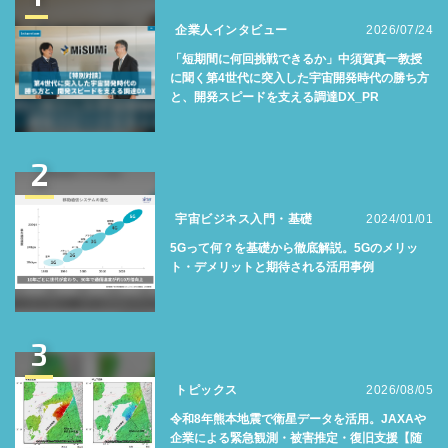
企業人インタビュー
2026/07/24
「短期間に何回挑戦できるか」中須賀真一教授
に聞く第4世代に突入した宇宙開発時代の勝ち方
と、開発スピードを支える調達DX_PR
2
宇宙ビジネス入門・基礎
2024/01/01
5Gって何？を基礎から徹底解説。5Gのメリッ
ト・デメリットと期待される活用事例
3
トピックス
2026/08/05
令和8年熊本地震で衛星データを活用。JAXAや
企業による緊急観測・被害推定・復旧支援【随