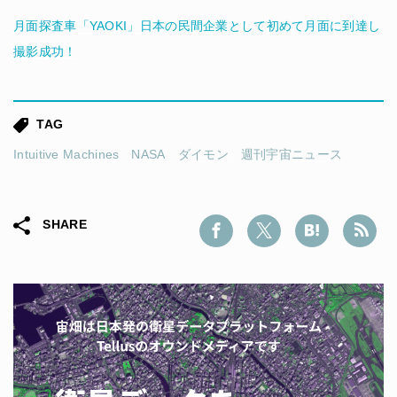
月面探査車「YAOKI」日本の民間企業として初めて月面に到達し
撮影成功！
TAG
Intuitive Machines
NASA
ダイモン
週刊宇宙ニュース
SHARE