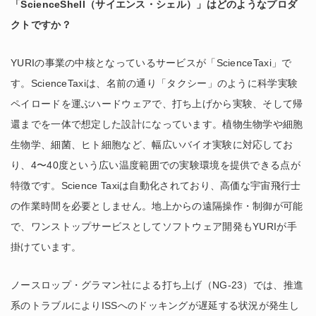
「ScienceShell（サイエンス・シェル）」はどのようなプロダ
クトですか？
YURIの事業の中核となっているサービスが「ScienceTaxi」で
す。ScienceTaxiは、名前の通り「タクシー」のように科学実験
ペイロードを運ぶハードウェアで、打ち上げから実験、そして帰
還までを一体で想定した設計になっています。植物生物学や細胞
生物学、細菌、ヒト細胞など、幅広いバイオ実験に対応してお
り、4〜40度という広い温度範囲での実験環境を提供できる点が
特徴です。Science Taxiは自動化されており、高価な宇宙飛行士
の作業時間を必要としません。地上からの遠隔操作・制御が可能
で、ワンストップサービスとしてソフトウェア開発もYURIが手
掛けています。
ノースロップ・グラマン社による打ち上げ（NG-23）では、推進
系のトラブルによりISSへのドッキングが遅延する状況が発生し