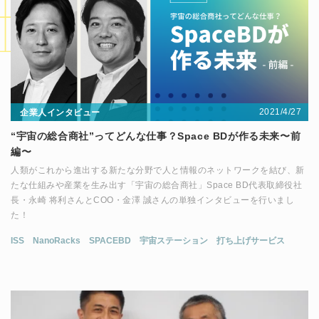
2021/4/27
企業人インタビュー
“宇宙の総合商社”ってどんな仕事？Space BDが作る未来〜前
編〜
人類がこれから進出する新たな分野で人と情報のネットワークを結び、新
たな仕組みや産業を生み出す「宇宙の総合商社」Space BD代表取締役社
長・永崎 将利さんとCOO・金澤 誠さんの単独インタビューを行いまし
た！
ISS
NanoRacks
SPACEBD
宇宙ステーション
打ち上げサービス