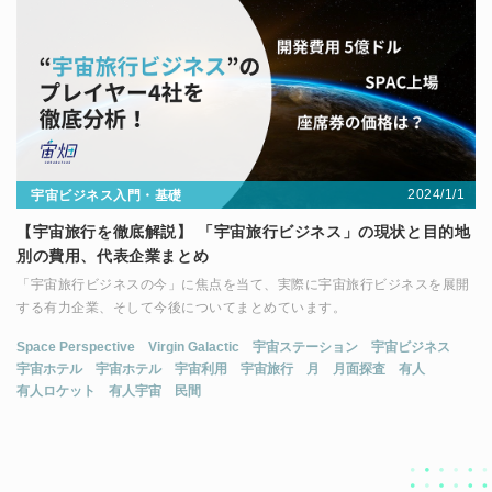
2024/1/1
宇宙ビジネス入門・基礎
【宇宙旅行を徹底解説】 「宇宙旅行ビジネス」の現状と目的地
別の費用、代表企業まとめ
「宇宙旅行ビジネスの今」に焦点を当て、実際に宇宙旅行ビジネスを展開
する有力企業、そして今後についてまとめています。
Space Perspective
Virgin Galactic
宇宙ステーション
宇宙ビジネス
宇宙ホテル
宇宙ホテル
宇宙利用
宇宙旅行
月
月面探査
有人
有人ロケット
有人宇宙
民間