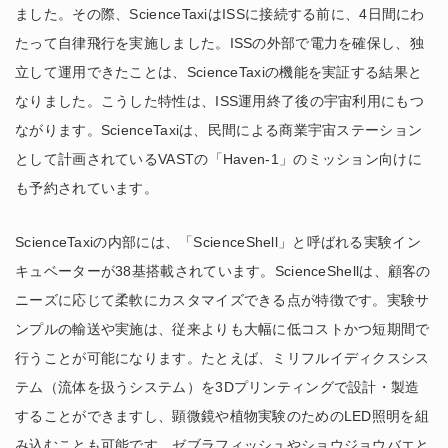
ました。その際、ScienceTaxiはISSに接続する前に、4日間にわ
たって自律飛行を実施しました。ISSの外部で電力を確保し、独
立して運用できたことは、ScienceTaxiの機能を実証する結果と
なりました。こうした特性は、ISS運用終了後の宇宙利用にもつ
ながります。ScienceTaxiは、民間による商業宇宙ステーション
として計画されているVASTの「Haven-1」のミッション向けに
も予約されています。
ScienceTaxiの内部には、「ScienceShell」と呼ばれる実験イン
キュベーターが38基搭載されています。ScienceShellは、顧客の
ニーズに応じて柔軟にカスタマイズできる点が特徴です。実験サ
ンプルの輸送や実施は、従来よりも大幅に低コストかつ短期間で
行うことが可能になります。たとえば、ミリフルイディクスシス
テム（流体を扱うシステム）を3Dプリンティングで設計・製造
することができますし、顕微鏡や植物実験のためのLED照明を組
み込むことも可能です。ゼブラフィッシュやショウジョウバエと