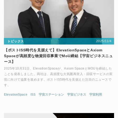
2025/11/4
トピックス
【ポストISS時代を見据えて】ElevationSpaceとAxiom
Spaceが高頻度な物資回収事業でMoU締結【宇宙ビジネスニュ
ース】
2025年10月31日、ElevationSpaceが、Axiom SpaceとMOUを締結した
ことを発表しました。両社は、高頻度な大気圏再突入・回収サービスの実
現に向けて協業を進めます。ポストISS時代を見据えた注目のニュースで
す。
ElevationSpace
ISS
宇宙ステーション
宇宙ビジネス
宇宙利用