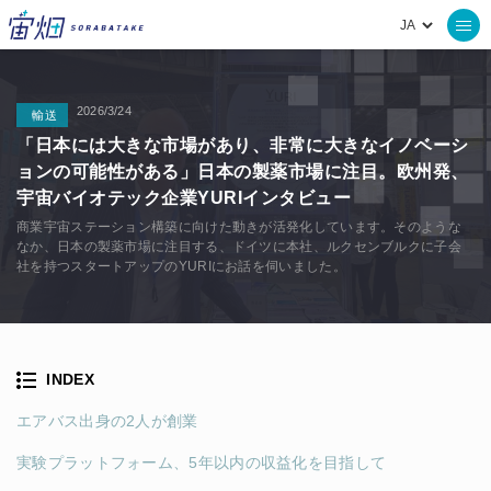
2026/3/24
輸送
「日本には大きな市場があり、非常に大きなイノベーシ
ョンの可能性がある」日本の製薬市場に注目。欧州発、
宇宙バイオテック企業YURIインタビュー
商業宇宙ステーション構築に向けた動きが活発化しています。そのような
なか、日本の製薬市場に注目する、ドイツに本社、ルクセンブルクに子会
社を持つスタートアップのYURIにお話を伺いました。
INDEX
エアバス出身の2人が創業
実験プラットフォーム、5年以内の収益化を目指して