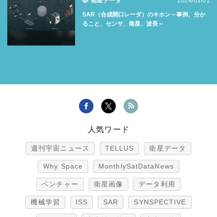
衛星データ
2024/03/01
SAR（合成開口レーダ）のキホン～事例、分か
ること、センサ、衛星、波長～
人気ワード
週刊宇宙ニュース
TELLUS
衛星データ
Why Space
MonthlySatDataNews
ベンチャー
衛星画像
データ利用
機械学習
ISS
SAR
SYNSPECTIVE