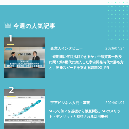
今週の人気記事
1
企業人インタビュー
2026/07/24
「短期間に何回挑戦できるか」中須賀真一教授
に聞く第4世代に突入した宇宙開発時代の勝ち方
と、開発スピードを支える調達DX_PR
2
宇宙ビジネス入門・基礎
2024/01/01
5Gって何？を基礎から徹底解説。5Gのメリッ
ト・デメリットと期待される活用事例