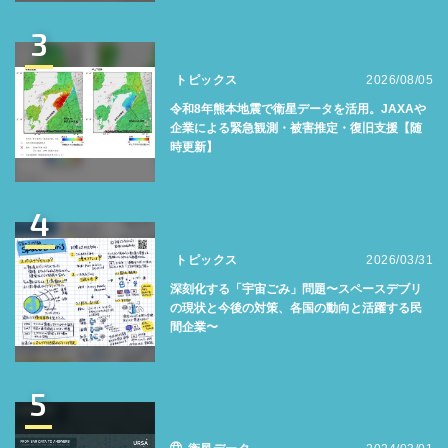
3
トピックス
2026/08/05
令和8年熊本地震で衛星データを活用。JAXAや
企業による緊急観測・被害推定・復旧支援【随
時更新】
4
トピックス
2026/03/31
深刻化する「宇宙ごみ」問題〜スペースデブリ
の現状と今後の対策、各国の動向と活躍する民
間企業〜
5