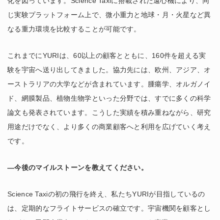
化を図っています。Science Taxiに搭載された遠心機により、同
じ実験プラットフォーム上で、微小重力と地球・月・火星など異
なる重力環境を比較することが可能です。
これまでにYURIは、60以上の顧客とともに、160件を超える実
験を宇宙へ送り出してきました。協力先には、欧州、アジア、オ
ーストラリアの大学などが含まれています。腫瘍学、オルガノイ
ド、網膜製品、植物生物学といった分野では、すでに多くの科学
論文も発表されています。こうした実績を積み重ねながら、研究
用途だけでなく、より多くの商業顧客へと利用を広げていく考え
です。
―今後のマイルストーンを教えてください。
Science Taxiの初の飛行を終え、私たちYURIが目指しているの
は、定期的なフライトサービスの確立です。宇宙機関を顧客とし