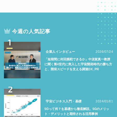
今週の人気記事
1
企業人インタビュー
2026/07/24
「短期間に何回挑戦できるか」中須賀真一教授
に聞く第4世代に突入した宇宙開発時代の勝ち方
と、開発スピードを支える調達DX_PR
2
宇宙ビジネス入門・基礎
2024/01/01
5Gって何？を基礎から徹底解説。5Gのメリッ
ト・デメリットと期待される活用事例