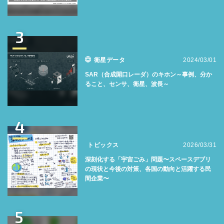
3
衛星データ
2024/03/01
SAR（合成開口レーダ）のキホン～事例、分か
ること、センサ、衛星、波長～
4
トピックス
2026/03/31
深刻化する「宇宙ごみ」問題〜スペースデブリ
の現状と今後の対策、各国の動向と活躍する民
間企業〜
5