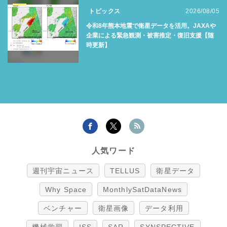
トピックス
2026/08/05
令和8年熊本地震で衛星データを活用。JAXAや
企業による緊急観測・被害推定・復旧支援【随
時更新】
人気ワード
週刊宇宙ニュース
TELLUS
衛星データ
Why Space
MonthlySatDataNews
ベンチャー
衛星画像
データ利用
機械学習
ISS
SAR
SYNSPECTIVE