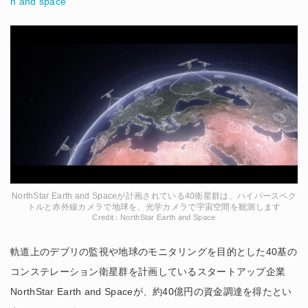
h and space
NorthStar Earth and Spaceが計画されている40衛星群は、ハイパースペク
トルと赤外線カメラで地球を、光学カメラで宇宙空間を観測します
Credit : NorthStar Earth and Space
軌道上のデブリの監視や地球のモニタリングを目的とした40基の
コンステレーション衛星群を計画しているスタートアップ企業
NorthStar Earth and Spaceが、約40億円の資金調達を得たとい