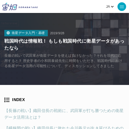
衛星データ入門・基礎
2019/9/28
戦国時代は情報戦！ もしも戦国時代に衛星データがあっ
たなら
長篠の戦いで武田軍が衛星データを使えば負けなかった？それを現代に応
用すると？ 歴史学者の小和田泰経先生に時間をいただき、戦国時代におけ
る衛星データ活用の可能性について、ディスカッションしてきました
INDEX
【長篠の戦い】織田信長の戦術に、武田軍が打ち勝つための衛星
データ活用法とは？
【桶狭間の戦い】織田信長に敗れた今川義元が生き延びるための