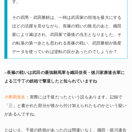
す。
その四男・武田勝頼は、一時は武田家の領地を最大にする
ほどの活躍を見せながら、長篠の戦いの敗北のあと、織田
家により滅ぼされ、武田家で最後の当主となりました。そ
の転落の第一歩とも思われる長篠の戦い、武田勝頼が衛星
データを使っていれば逆転の目があったのでしょうか？
–長篠の戦いは武田の最強騎馬軍を織田信長・徳川家康連合軍に
よる三千丁の鉄砲で撃退したと知られていますね
小和田先生
：実際には千挺だったという説もあります。記録で
「三」と書かれた部分が後から付け加えられたものかという疑い
があるんですね。
とはいえ、千挺の鉄砲があったのは間違いなく、織田・徳川連合