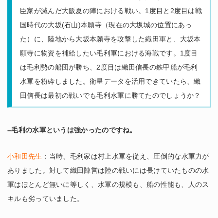
臣家が滅んだ大阪夏の陣における戦い。1度目と2度目は戦
国時代の大坂(石山)本願寺（現在の大坂城の位置にあっ
た）に、陸地から大坂本願寺を攻撃した織田軍と、大坂本
願寺に物資を補給したい毛利軍における海戦です。1度目
は毛利勢の船団が勝ち、2度目は織田信長の鉄甲船が毛利
水軍を粉砕しました。衛星データを活用できていたら、織
田信長は最初の戦いでも毛利水軍に勝てたのでしょうか？
–毛利の水軍というは強かったのですね。
小和田先生
：当時、毛利家は村上水軍を従え、圧倒的な水軍力が
ありました。対して織田陣営は陸の戦いには長けていたものの水
軍はほとんど無いに等しく、水軍の規模も、船の性能も、人のス
キルも劣っていました。