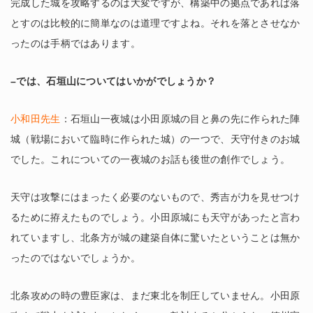
完成した城を攻略するのは大変ですが、構築中の拠点であれば落
とすのは比較的に簡単なのは道理ですよね。それを落とさせなか
ったのは手柄ではあります。
–では、石垣山についてはいかがでしょうか？
小和田先生
：石垣山一夜城は小田原城の目と鼻の先に作られた陣
城（戦場において臨時に作られた城）の一つで、天守付きのお城
でした。これについての一夜城のお話も後世の創作でしょう。
天守は攻撃にはまったく必要のないもので、秀吉が力を見せつけ
るために拵えたものでしょう。小田原城にも天守があったと言わ
れていますし、北条方が城の建築自体に驚いたということは無か
ったのではないでしょうか。
北条攻めの時の豊臣家は、まだ東北を制圧していません。小田原