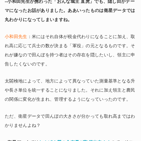
–小和田先生が携わった「おんな城主 直虎」でも、隠し田がテー
マになったお話がありました。ああいったものは衛星データでは
丸わかりになってしまいますね。
小和田先生
：米にはそれ自体が税金代わりになることに加え、取
れ高に応じて兵士の数が決まる「軍役」の元となるものです。そ
れが嫌なので田んぼを持つ者はその存在を隠したいし、領主に申
告したくないのです。
太閤検地によって、地方によって異なっていた測量基準となる升
や長さ単位を統一することになりました。それに加え領主と農民
の関係に変化が生まれ、管理するようになっていったのです。
ただ、衛星データで田んぼの大きさが分かっても取れ高まではわ
かりませんよね？