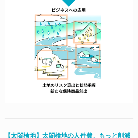
【太閤検地】太閤検地の人件費、もっと削減