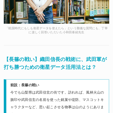
「戦国時代にもしも衛星データを使えたら」という難儀な質問にも、丁寧
に楽しく回答いただいた小和田泰経先生
【長篠の戦い】織田信長の戦術に、武田軍が
打ち勝つための衛星データ活用法とは？
前説：長篠の戦い
今でも山梨県は武田信玄の街です。訪れれば、風林火山の
旗印や武田信玄の名前を使った銘菓や堤防、マスコットキ
ャラクターなど、思い起こさせる物事は山のようにありま