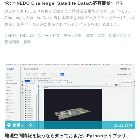
求む~NEDO Challenge, Satellite Dataの応募開始~_PR
2025年5月16日より募集が開始された懸賞金活用型プログラム「NEDO
Challenge, Satellite Data -農林水産業を衛星データでアップデート!-」の
概要と衛星データ活用に期待されているポイントをまとめました。
NEDO
TELLUS
スマート林業
データ利用
林業
漁業
衛星ビジネス
衛星画像
農業
2022/11/4
衛星データ
地理空間情報を扱うなら知っておきたいPythonライブラリ、