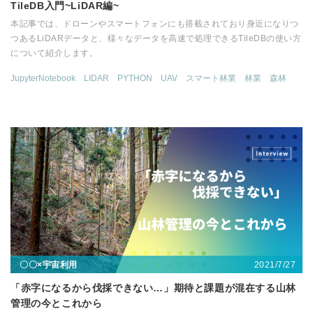
TileDB入門~LiDAR編~
本記事では、ドローンやスマートフォンにも搭載されており身近になりつ
つあるLiDARデータと、様々なデータを高速で処理できるTileDBの使い方
について紹介します。
JupyterNotebook
LIDAR
PYTHON
UAV
スマート林業
林業
森林
2021/7/27
〇〇×宇宙利用
「赤字になるから伐採できない…」期待と課題が混在する山林
管理の今とこれから