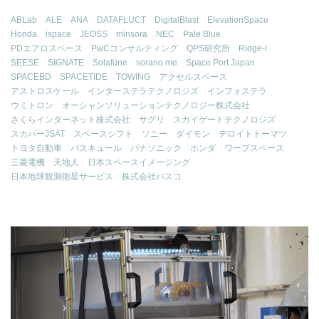
ABLab
ALE
ANA
DATAFLUCT
DigitalBlast
ElevationSpace
Honda
ispace
JEOSS
minsora
NEC
Pale Blue
PDエアロスペース
PwCコンサルティング
QPS研究所
Ridge-i
SEESE
SIGNATE
Solafune
sorano me
Space Port Japan
SPACEBD
SPACETIDE
TOWING
アクセルスペース
アストロスケール
インターステラテクノロジズ
インフォステラ
ウミトロン
オーシャンソリューションテクノロジー株式会社
さくらインターネット株式会社
サグリ
スカイゲートテクノロジズ
スカパーJSAT
スペースシフト
ソニー
ダイモン
デロイトトーマツ
トヨタ自動車
バスキュール
パナソニック
ホンダ
ワープスペース
三菱電機
天地人
日本スペースイメージング
日本地球観測衛星サービス
株式会社パスコ