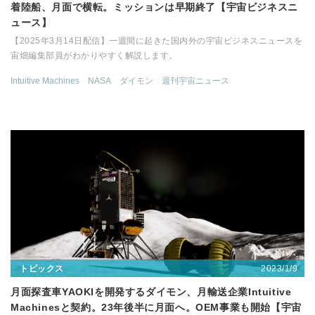
着陸船、月面で横転。ミッションは早期終了【宇宙ビジネスニ
ュース】
【2025年3月14日配信】一週間に起きた国内外の宇宙ビジネスニュースを
宙畑編集部員がわかりやすく解説します。
Intuitive Machines
NASA
ダイモン
週刊宇宙ニュース
2023/1/9
トピックス
月面探査車YAOKIを開発するダイモン、月輸送企業Intuitive
Machinesと契約。23年後半に月面へ。OEM事業も開始【宇宙