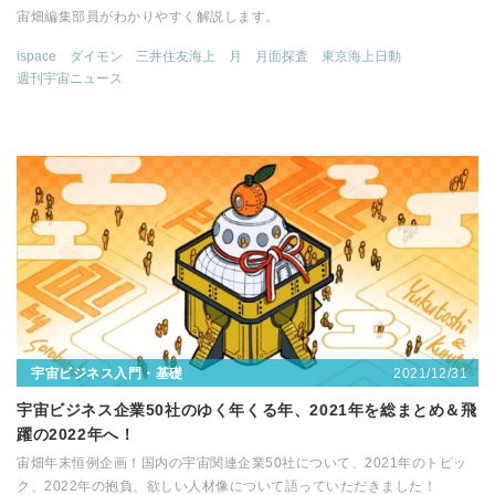
宙畑編集部員がわかりやすく解説します。
ispace
ダイモン
三井住友海上
月
月面探査
東京海上日動
週刊宇宙ニュース
2021/12/31
宇宙ビジネス入門・基礎
宇宙ビジネス企業50社のゆく年くる年、2021年を総まとめ＆飛
躍の2022年へ！
宙畑年末恒例企画！国内の宇宙関連企業50社について、2021年のトピッ
ク、2022年の抱負、欲しい人材像について語っていただきました！