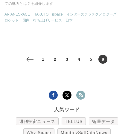
ての魅力とは？を紹介します
ARIANESPACE
HAKUTO
ispace
インターステラテクノロジーズ
ロケット
国内
打ち上げサービス
日本
1
2
3
4
5
6
<
人気ワード
週刊宇宙ニュース
TELLUS
衛星データ
Why Space
MonthlySatDataNews