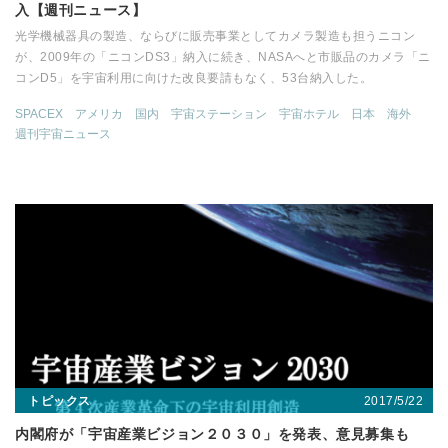
入【週刊ニュース】
光学機械器具の製造、ならびに販売事業としてカメラ製造も担うニコン
が、2009年の「ニコンDS3」納入に続き、NASAへと市販品のカメラ「ニ
コンD5」を宇宙利用に向けた改良要請もなく、53台納入した。
SPACEX
アメリカ
国内
宇宙ステーション
宇宙ホテル
日本
海外
週刊宇宙ニュース
2017/5/22
トピックス
内閣府が「宇宙産業ビジョン２０３０」を発表、意見募集も