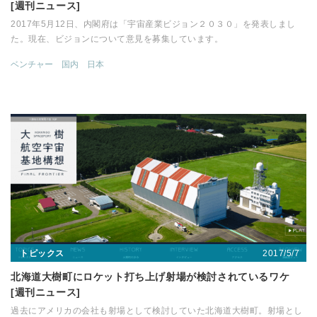
[週刊ニュース]
2017年5月12日、内閣府は「宇宙産業ビジョン２０３０」を発表しまし
た。現在、ビジョンについて意見を募集しています。
ベンチャー
国内
日本
2017/5/7
トピックス
北海道大樹町にロケット打ち上げ射場が検討されているワケ
[週刊ニュース]
過去にアメリカの会社も射場として検討していた北海道大樹町。射場とし