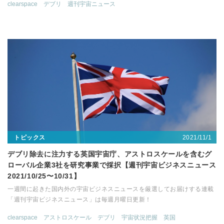
clearspace
デブリ
週刊宇宙ニュース
2021/11/1
トピックス
デブリ除去に注力する英国宇宙庁、アストロスケールを含むグ
ローバル企業3社を研究事業で採択【週刊宇宙ビジネスニュース
2021/10/25〜10/31】
一週間に起きた国内外の宇宙ビジネスニュースを厳選してお届けする連載
「週刊宇宙ビジネスニュース」は毎週月曜日更新！
clearspace
アストロスケール
デブリ
宇宙状況把握
英国