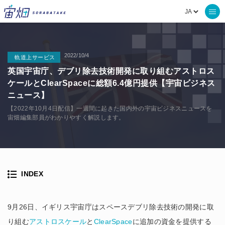
2022/10/4
軌道上サービス
英国宇宙庁、デブリ除去技術開発に取り組むアストロス
ケールとClearSpaceに総額6.4億円提供【宇宙ビジネス
ニュース】
【2022年10月4日配信】一週間に起きた国内外の宇宙ビジネスニュースを
宙畑編集部員がわかりやすく解説します。
INDEX
9月26日、イギリス宇宙庁はスペースデブリ除去技術の開発に取
り組む
アストロスケール
と
ClearSpace
に追加の資金を提供する