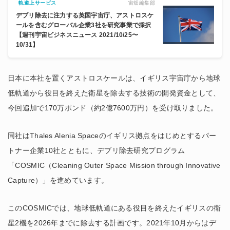
宙畑編集部
軌道上サービス
デブリ除去に注力する英国宇宙庁、アストロスケ
ールを含むグローバル企業3社を研究事業で採択
【週刊宇宙ビジネスニュース 2021/10/25〜
10/31】
日本に本社を置くアストロスケールは、イギリス宇宙庁から地球
低軌道から役目を終えた衛星を除去する技術の開発資金として、
今回追加で170万ポンド（約2億7600万円）を受け取りました。
同社はThales Alenia Spaceのイギリス拠点をはじめとするパー
トナー企業10社とともに、デブリ除去研究プログラム
「COSMIC（Cleaning Outer Space Mission through Innovative
Capture）」を進めています。
このCOSMICでは、地球低軌道にある役目を終えたイギリスの衛
星2機を2026年までに除去する計画です。2021年10月からはデ