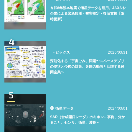
令和8年熊本地震で衛星データを活用。JAXAや
企業による緊急観測・被害推定・復旧支援【随
時更新】
4
トピックス
2026/03/31
深刻化する「宇宙ごみ」問題〜スペースデブリ
の現状と今後の対策、各国の動向と活躍する民
間企業〜
5
衛星データ
2024/03/01
SAR（合成開口レーダ）のキホン～事例、分か
ること、センサ、衛星、波長～