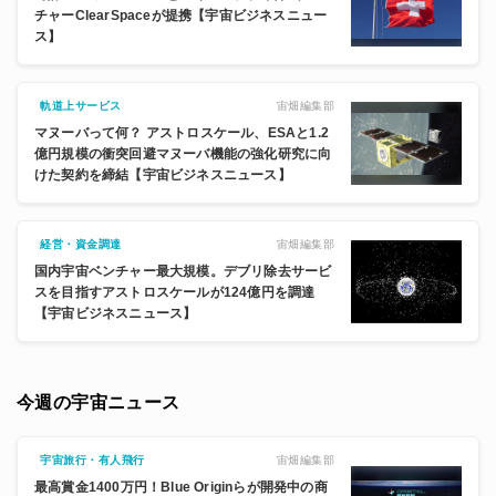
チャーClearSpaceが提携【宇宙ビジネスニュー
ス】
宙畑編集部
軌道上サービス
マヌーバって何？ アストロスケール、ESAと1.2
億円規模の衝突回避マヌーバ機能の強化研究に向
けた契約を締結【宇宙ビジネスニュース】
宙畑編集部
経営・資金調達
国内宇宙ベンチャー最大規模。デブリ除去サービ
スを目指すアストロスケールが124億円を調達
【宇宙ビジネスニュース】
今週の宇宙ニュース
宙畑編集部
宇宙旅行・有人飛行
最高賞金1400万円！Blue Originらが開発中の商