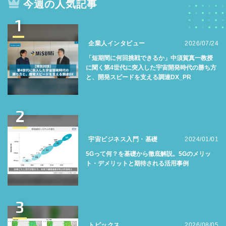
今週の人気記事
1
企業人インタビュー
2026/07/24
「短期間に何回挑戦できるか」中須賀真一教授
に聞く第4世代に突入した宇宙開発時代の勝ち方
と、開発スピードを支える調達DX_PR
2
宇宙ビジネス入門・基礎
2024/01/01
5Gって何？を基礎から徹底解説。5Gのメリッ
ト・デメリットと期待される活用事例
3
トピックス
2026/08/05