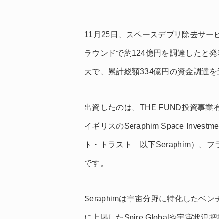
11月25日、スペースデブリ除去サ
ラウンドで約124億円を調達したと
大で、累計総額334億円の資金調達
出資したのは、THE FUND投資事
イギリスのSeraphim Space Inv
ト・トラスト 以下Seraphim）、フランスのD
です。
Seraphimは宇宙分野に特化した
に上場したSpire Globalや宇宙状