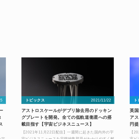
15
2021/11/22
トピックス
ト
ー
アストロスケールがデブリ除去用のドッキン
英国
t
グプレートを開発。全ての低軌道衛星への搭
アス
ス
載目指す【宇宙ビジネスニュース】
円提
【2021年11月22日配信】一週間に起きた国内外の宇
【2
宙ビジネスニュースを宙畑編集部員がわかりやすく解
宙ビ