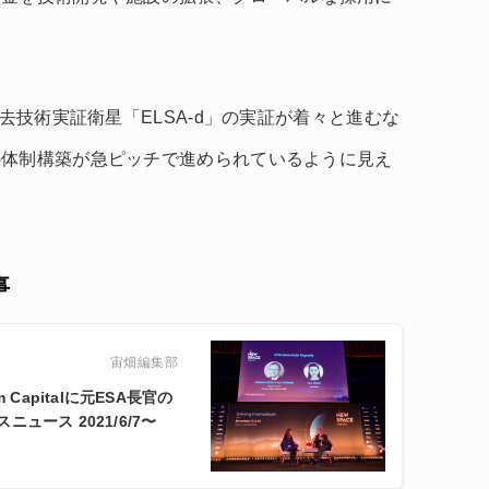
除去技術実証衛星「ELSA-d」の実証が着々と進むな
の体制構築が急ピッチで進められているように見え
事
宙畑編集部
Capitalに元ESA長官の
ース 2021/6/7〜