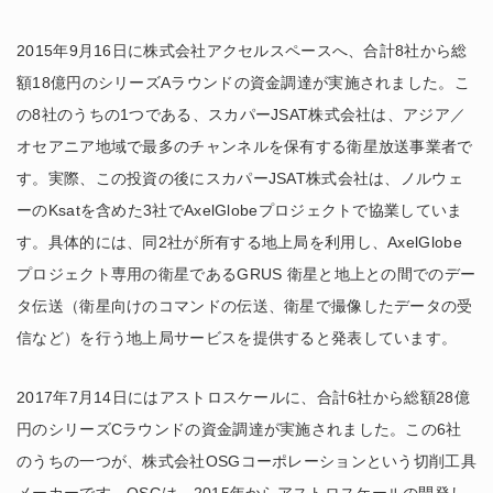
2015年9月16日に株式会社アクセルスペースへ、合計8社から総
額18億円のシリーズAラウンドの資金調達が実施されました。こ
の8社のうちの1つである、スカパーJSAT株式会社は、アジア／
オセアニア地域で最多のチャンネルを保有する衛星放送事業者で
す。実際、この投資の後にスカパーJSAT株式会社は、ノルウェ
ーのKsatを含めた3社でAxelGlobeプロジェクトで協業していま
す。具体的には、同2社が所有する地上局を利用し、AxelGlobe
プロジェクト専用の衛星であるGRUS 衛星と地上との間でのデー
タ伝送（衛星向けのコマンドの伝送、衛星で撮像したデータの受
信など）を行う地上局サービスを提供すると発表しています。
2017年7月14日にはアストロスケールに、合計6社から総額28億
円のシリーズCラウンドの資金調達が実施されました。この6社
のうちの一つが、株式会社OSGコーポレーションという切削工具