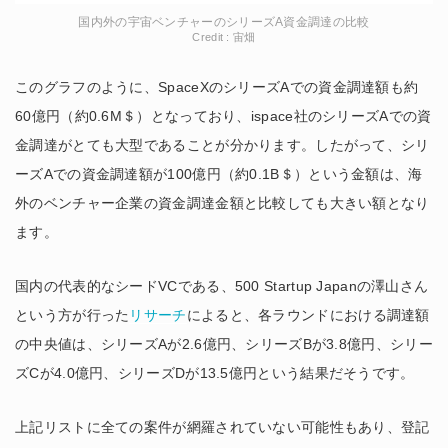
国内外の宇宙ベンチャーのシリーズA資金調達の比較
Credit : 宙畑
このグラフのように、SpaceXのシリーズAでの資金調達額も約
60億円
（約0.6M＄）
となっており、ispace社のシリーズAでの資
金調達がとても大型であることが分かります。したがって、
シリ
ーズAでの資金調達額が100億円（約0.1B＄）という金額は、海
外のベンチャー企業の資金調達金額と比較しても大きい額となり
ます。
国内の代表的なシードVCである、500 Startup Japanの澤山さん
という方が行った
リサーチ
によると、各ラウンドにおける調達額
の中央値は、シリーズAが2.6億円、シリーズBが3.8億円、シリー
ズCが4.0億円、シリーズDが13.5億円という結果だそうです。
上記リストに全ての案件が網羅されていない可能性もあり、登記