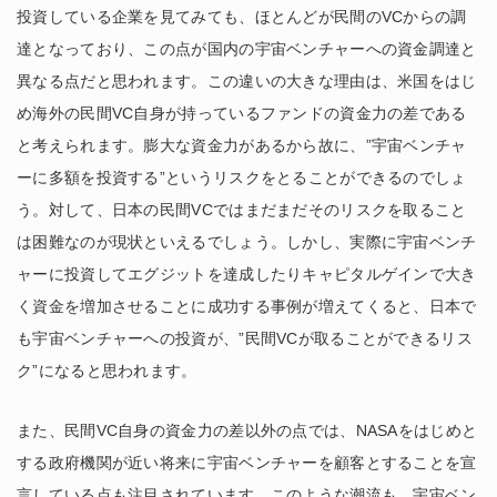
投資している企業を見てみても、ほとんどが民間のVCからの調
達となっており、この点が国内の宇宙ベンチャーへの資金調達と
異なる点だと思われます。この違いの大きな理由は、米国をはじ
め海外の民間VC自身が持っているファンドの資金力の差である
と考えられます。膨大な資金力があるから故に、”宇宙ベンチャ
ーに多額を投資する”というリスクをとることができるのでしょ
う。対して、日本の民間VCではまだまだそのリスクを取ること
は困難なのが現状といえるでしょう。しかし、実際に宇宙ベンチ
ャーに投資してエグジットを達成したりキャピタルゲインで大き
く資金を増加させることに成功する事例が増えてくると、日本で
も宇宙ベンチャーへの投資が、”民間VCが取ることができるリス
ク”になると思われます。
また、民間VC自身の資金力の差以外の点では、NASAをはじめと
する政府機関が近い将来に宇宙ベンチャーを顧客とすることを宣
言している点も注目されています。このような潮流も、宇宙ベン