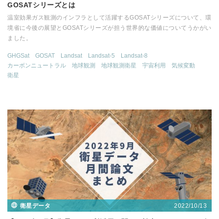
GOSATシリーズとは
温室効果ガス観測のインフラとして活躍するGOSATシリーズについて、環
境省に今後の展望とGOSATシリーズが担う世界的な価値についてうかがい
ました。
GHGSat
GOSAT
Landsat
Landsat-5
Landsat-8
カーボンニュートラル
地球観測
地球観測衛星
宇宙利用
気候変動
衛星
2022/10/13
衛星データ