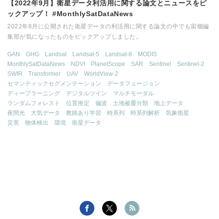
【2022年9月】衛星データ利活用に関する論文とニュースをピ
ックアップ！ #MonthlySatDataNews
2022年8月に公開された衛星データの利活用に関する論文の中でも宙畑編
集部が気になったものをピックアップしました。
GAN
GHG
Landsat
Landsat-5
Landsat-8
MODIS
MonthlySatDataNews
NDVI
PlanetScope
SAR
Sentinel
Sentinel-2
SWIR
Transformer
UAV
WorldView-2
セマンティックセグメンテーション
データフュージョン
ディープラーニング
デジタルツイン
マルチモーダル
ランダムフォレスト
位置推定
偏波
土地被覆分類
地上データ
夜間光
大気データ
教師あり学習
時系列
時系列解析
気象衛星
災害
物体検出
環境
衛星データ