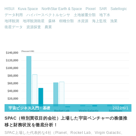
HISUI
Kuva Space
NorthStar Earth & Space
Pixxel
SAR
Satellogic
データ利用
ハイパースペクトルセンサ
土地被覆分類
地下水
地球観測
地球観測衛星
森林
樹種分類
水資源
海上監視
漁業
衛星データ
資源探査
農業
2022/6/1
宇宙ビジネス入門・基礎
SPAC（特別買収目的会社）上場した宇宙ベンチャーの株価推
移と財務状況を徹底分析！
SPAC上場した代表的な4社（Planet、Rocket Lab、Virgin Galactic、