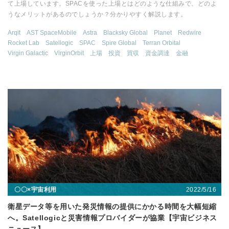
て上場しています。SPACを使った上場とはどのような仕組みで、どのよ
うなメリットがあるのでしょうか？分かりやすく解説します。
Arqit
AST SpaceMobile
Astra
Blacksky Global
Planet
Redwire
Rocket Lab
Satellogic
SPAC
Spire Global
Terran Orbital
Virgin Galactic
VirginOrbit
上場
投資
買収
資金調達
金融
2022/5/16
〇〇×宇宙利用
衛星データ等を用いた発災情報の提供にかかる時間を大幅短縮
へ。Satellogicと災害情報プロバイダーが協業【宇宙ビジネス