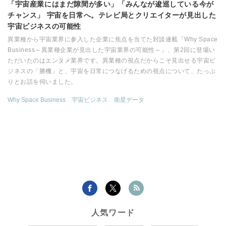
「宇宙産業にはまだ隙間が多い」「みんなが逡巡している今が
チャンス」 宇宙を日常へ。テレビ局とクリエイターが見出した
宇宙ビジネスの可能性
異業種から宇宙業界に参入した企業に焦点を当てた対談連載「Why Space
Business～異業種企業が見出した宇宙業界の可能性～」、第2回に登場い
ただいたのはエンタメ業界です。異業種の視点だからこそ見出せる宇宙ビ
ジネスの「勝機」と、宇宙を日常につなげるための視点について、たっぷ
りとお話を伺いました。
Why Space Business
宇宙ビジネス
衛星データ
人気ワード