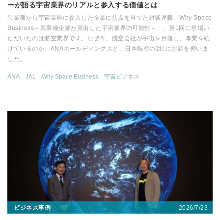
ーが語る宇宙業界のリアルと参入する価値とは
異業種から宇宙業界に参入した企業に焦点を当てた対談連載「Why Space
Business～異業種企業が見出した宇宙業界の可能性～」、第1回に登場い
ただいたのは航空業界です。なぜ今、航空会社が宇宙を目指し、事業を続
けているのか、ANAホールディングスと、日本航空の2社にお話を伺いま
した。
ANA
JAL
Why Space Business
宇宙ビジネス
2026/7/23
ビジネス事例