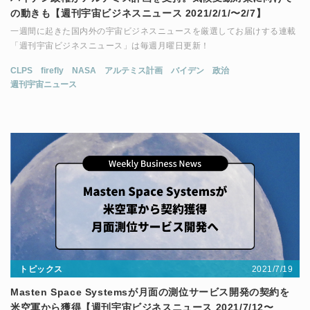
の動きも【週刊宇宙ビジネスニュース 2021/2/1/〜2/7】
一週間に起きた国内外の宇宙ビジネスニュースを厳選してお届けする連載
「週刊宇宙ビジネスニュース」は毎週月曜日更新！
CLPS
firefly
NASA
アルテミス計画
バイデン
政治
週刊宇宙ニュース
2021/7/19
トピックス
Masten Space Systemsが月面の測位サービス開発の契約を
米空軍から獲得【週刊宇宙ビジネスニュース 2021/7/12〜