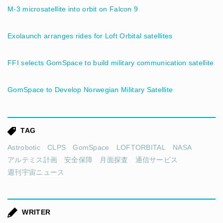
M-3 microsatellite into orbit on Falcon 9
Exolaunch arranges rides for Loft Orbital satellites
FFI selects GomSpace to build military communication satellite
GomSpace to Develop Norwegian Military Satellite
TAG
Astrobotic
CLPS
GomSpace
LOFTORBITAL
NASA
アルテミス計画
安全保障
月面探査
通信サービス
週刊宇宙ニュース
WRITER