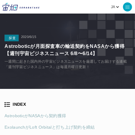
2020/6/15
探査
Astroboticが月面探査車の輸送契約をNASAから獲得
【週刊宇宙ビジネスニュース 6/8〜6/14】
一週間に起きた国内外の宇宙ビジネスニュースを厳選してお届けする連載
「週刊宇宙ビジネスニュース」は毎週月曜日更新！
INDEX
AstroboticがNASAから契約獲得
ExolaunchがLoft Orbitalと打ち上げ契約を締結