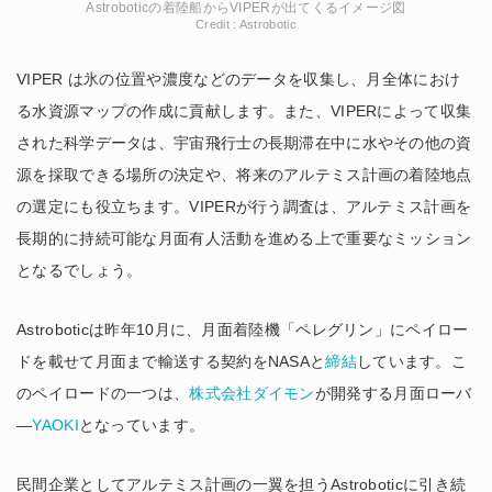
Astroboticの着陸船からVIPERが出てくるイメージ図
Credit : Astrobotic
VIPER は氷の位置や濃度などのデータを収集し、月全体におけ
る水資源マップの作成に貢献します。また、VIPERによって収集
された科学データは、宇宙飛行士の長期滞在中に水やその他の資
源を採取できる場所の決定や、将来のアルテミス計画の着陸地点
の選定にも役立ちます。VIPERが行う調査は、アルテミス計画を
長期的に持続可能な月面有人活動を進める上で重要なミッション
となるでしょう。
Astroboticは昨年10月に、月面着陸機「ペレグリン」にペイロー
ドを載せて月面まで輸送する契約をNASAと
締結
しています。こ
のペイロードの一つは、
株式会社ダイモン
が開発する月面ローバ
―
YAOKI
となっています。
民間企業としてアルテミス計画の一翼を担うAstroboticに引き続