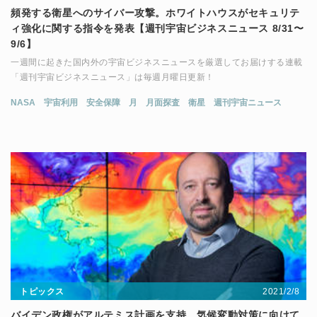
頻発する衛星へのサイバー攻撃。ホワイトハウスがセキュリテ
ィ強化に関する指令を発表【週刊宇宙ビジネスニュース 8/31〜
9/6】
一週間に起きた国内外の宇宙ビジネスニュースを厳選してお届けする連載
「週刊宇宙ビジネスニュース」は毎週月曜日更新！
NASA
宇宙利用
安全保障
月
月面探査
衛星
週刊宇宙ニュース
2021/2/8
トピックス
バイデン政権がアルテミス計画を支持。気候変動対策に向けて