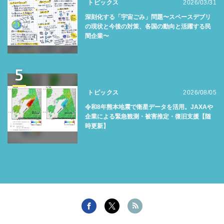
トピックス
2026/03/31
深刻化する「宇宙ごみ」問題〜スペースデブリ
の現状と今後の対策、各国の動向と活躍する民
間企業〜
5
トピックス
2026/08/05
令和8年熊本地震で衛星データを活用。JAXAや
企業による緊急観測・被害推定・復旧支援【随
時更新】