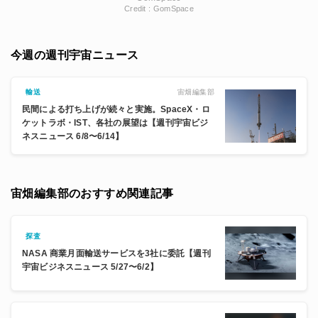
Credit : GomSpace
今週の週刊宇宙ニュース
宙畑編集部
輸送
民間による打ち上げが続々と実施。SpaceX・ロ
ケットラボ・IST、各社の展望は【週刊宇宙ビジ
ネスニュース 6/8〜6/14】
宙畑編集部のおすすめ関連記事
探査
NASA 商業月面輸送サービスを3社に委託【週刊
宇宙ビジネスニュース 5/27〜6/2】