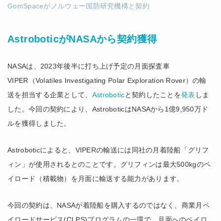
GomSpaceがノルウェー国防研究機構と契約
AstroboticがNASAから契約獲得
NASAは、2023年後半に打ち上げ予定の月面探査車
VIPER（Volatiles Investigating Polar Exploration Rover）の輸
送を担当する企業として、
Astrobotic
と契約したことを
発表
しま
した。今回の契約により、AstroboticはNASAから1億9,950万ド
ルを獲得しました。
Astroboticによると、VIPERの輸送には同社の月着陸船「グリフ
ィン」が使用されるとのことです。グリフィンは最大500kgのペ
イロード（積載物）を月面に輸送する能力があります。
今回の契約は、NASAが着陸船を購入するのではなく、商業月ペ
イロードサービス(CLPS)プログラムの一環で、月面へのペイロ