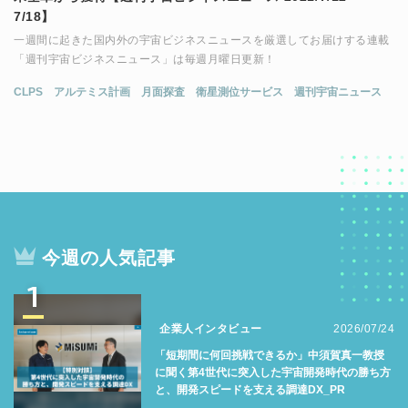
7/18】
一週間に起きた国内外の宇宙ビジネスニュースを厳選してお届けする連載
「週刊宇宙ビジネスニュース」は毎週月曜日更新！
CLPS
アルテミス計画
月面探査
衛星測位サービス
週刊宇宙ニュース
今週の人気記事
1
企業人インタビュー
2026/07/24
「短期間に何回挑戦できるか」中須賀真一教授
に聞く第4世代に突入した宇宙開発時代の勝ち方
と、開発スピードを支える調達DX_PR