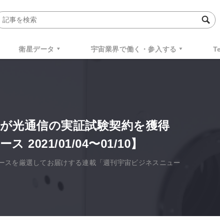
衛星データ
宇宙業界で働く・参入する
T
logiesが光通信の実証試験契約を獲得
021/01/04〜01/10】
ースを厳選してお届けする連載「週刊宇宙ビジネスニュー