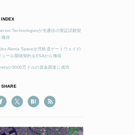
INDEX
perion Technologiesが光通信の実証試験契
を獲得
ales Alenia Spaceが月軌道ゲートウェイの
ジュール開発契約をESAから獲得
metaが3000万ドルの資金調達に成功
SHARE