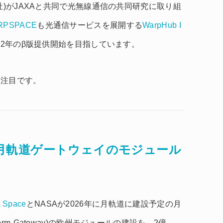
社)がJAXAと共同で光無線通信の共同研究に取り組
RPSPACE
も光通信サービスを展開する
WarpHub I
22年のβ版提供開始を目指しています。
に注目です。
paceが月軌道ゲートウェイのモジュール
a Space
とNASAが2026年に月軌道に建設予定の月
latform-Gateway)の欧州モジュールの建設を、2億