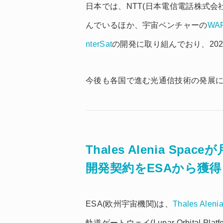
日本では、NTT(日本電信電話株式会
んでいるほか、宇宙ベンチャーの
WA
nterSat
の開発に取り組んでおり、20
今後も各国で進む光通信技術の発展
Thales Alenia S
開発契約をESAから獲得
ESA(欧州宇宙機関)は、
Thales Aleni
軌道ゲートウェイ(Lunar Orbital P