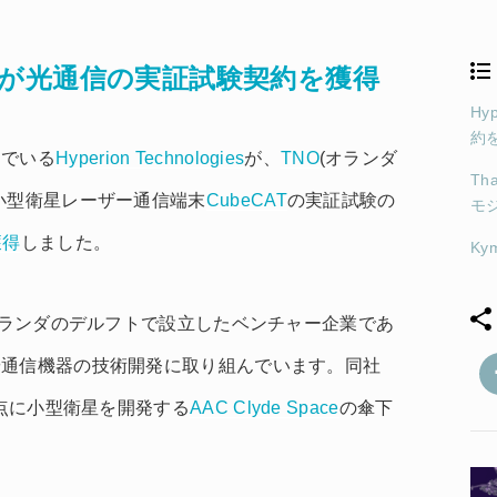
logiesが光通信の実証試験契約を獲得
Hy
約
んでいる
Hyperion Technologies
が、
TNO
(オランダ
Th
小型衛星レーザー通信端末
CubeCAT
の実証試験の
モ
獲得
しました。
Ky
2013年にオランダのデルフトで設立したベンチャー企業であ
や通信機器の技術開発に取り組んでいます。同社
拠点に小型衛星を開発する
AAC Clyde Space
の傘下