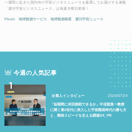
一週間に起きた国内外の宇宙ビジネスニュースを厳選してお届けする連載
「週刊宇宙ビジネスニュース」は毎週月曜日更新！
Planet
地球観測サービス
地球観測衛星
週刊宇宙ニュース
今週の人気記事
1
企業人インタビュー
2026/07/24
「短期間に何回挑戦できるか」中須賀真一教授
に聞く第4世代に突入した宇宙開発時代の勝ち方
と、開発スピードを支える調達DX_PR