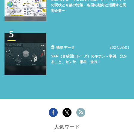
の現状と今後の対策、各国の動向と活躍する民
間企業〜
5
衛星データ
2024/03/01
SAR（合成開口レーダ）のキホン～事例、分か
ること、センサ、衛星、波長～
人気ワード