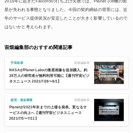
2015年に起きたFalcon9の打ち上げ失敗では、Planet の8機の衛
星が失われる事態となりました。今回の契約締結の背景には、近
年のサービス提供状況が安定したことが大きく影響しているので
はないかと考えられます。
宙畑編集部のおすすめ関連記事
宙畑編集部
宇宙政策
NASAがPlanet Labsの衛星画像を追加購入。約
28万人の研究者が無料利用可能に【週刊宇宙ビジ
ネスニュース 2021/7/26〜8/1】
宙畑編集部
経営・資金調達
Planetが2021年末までの上場を発表。更なるサ
ービスの向上へ【週刊宇宙ビジネスニュース
2021/7/5〜7/11】