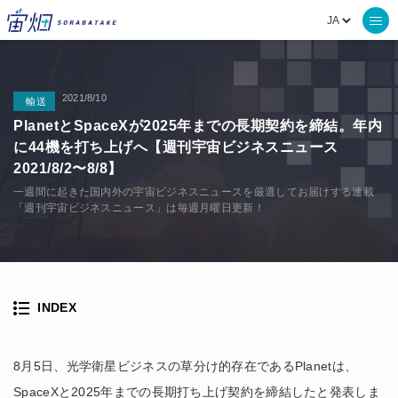
2021/8/10
輸送
PlanetとSpaceXが2025年までの長期契約を締結。年内
に44機を打ち上げへ【週刊宇宙ビジネスニュース
2021/8/2〜8/8】
一週間に起きた国内外の宇宙ビジネスニュースを厳選してお届けする連載
「週刊宇宙ビジネスニュース」は毎週月曜日更新！
INDEX
8月5日、光学衛星ビジネスの草分け的存在であるPlanetは、
SpaceXと2025年までの長期打ち上げ契約を締結したと発表しま