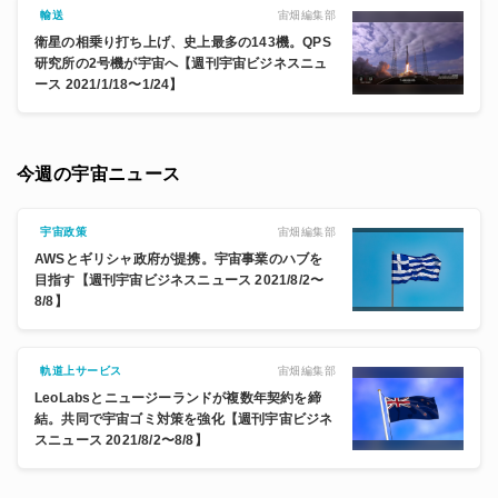
宙畑編集部
輸送
衛星の相乗り打ち上げ、史上最多の143機。QPS
研究所の2号機が宇宙へ【週刊宇宙ビジネスニュ
ース 2021/1/18〜1/24】
今週の宇宙ニュース
宙畑編集部
宇宙政策
AWSとギリシャ政府が提携。宇宙事業のハブを
目指す【週刊宇宙ビジネスニュース 2021/8/2〜
8/8】
宙畑編集部
軌道上サービス
LeoLabsとニュージーランドが複数年契約を締
結。共同で宇宙ゴミ対策を強化【週刊宇宙ビジネ
スニュース 2021/8/2〜8/8】