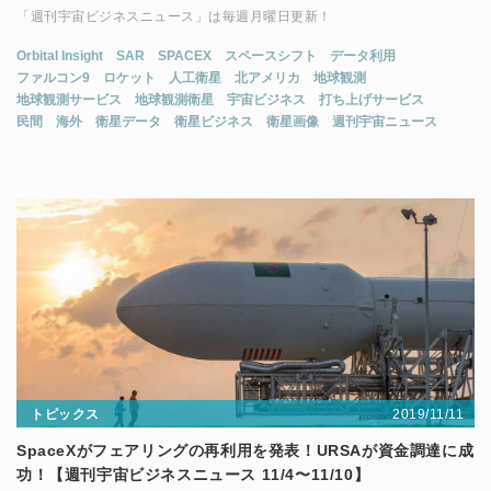
「週刊宇宙ビジネスニュース」は毎週月曜日更新！
Orbital Insight
SAR
SPACEX
スペースシフト
データ利用
ファルコン9
ロケット
人工衛星
北アメリカ
地球観測
地球観測サービス
地球観測衛星
宇宙ビジネス
打ち上げサービス
民間
海外
衛星データ
衛星ビジネス
衛星画像
週刊宇宙ニュース
2019/11/11
トピックス
SpaceXがフェアリングの再利用を発表！URSAが資金調達に成
功！【週刊宇宙ビジネスニュース 11/4〜11/10】