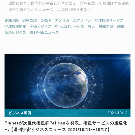
一週間に起きた国内外の宇宙ビジネスニュースを厳選してお届けする連載
「週刊宇宙ビジネスニュース」は毎週月曜日更新！
BOEING
SPACEX
URSA
アメリカ
北アメリカ
地球観測サービス
地球観測衛星
宇宙ビジネス
打ち上げサービス
有人
機械学習
民間
衛星ビジネス
週刊宇宙ニュース
2021/10/18
ビジネス事例
Planetが次世代衛星群Pelicanを発表。衛星サービスの迅速化
へ【週刊宇宙ビジネスニュース 2021/10/11〜10/17】