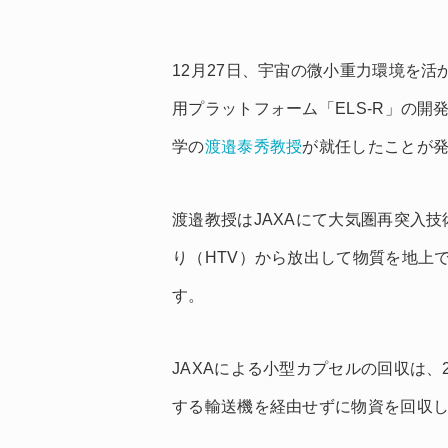
12月27日、宇宙の微小重力環境を
用プラットフォーム「ELS-R」の開発を
学の
渡邉泰秀教授
が就任したことが
渡邉教授はJAXAにて大気圏再突入技
り（HTV）から放出して物質を地上
す。
JAXAによる小型カプセルの回収は、
する輸送機を経由せずに物資を回収