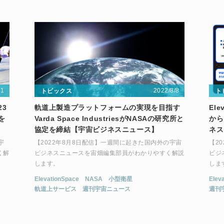
31
2022/8/8
トピックス
ト
23
軌道上製造プラットフォームの実現を目指す
El
を
Varda Space IndustriesがNASAの研究所と
から
協定を締結【宇宙ビジネスニュース】
ネス
宇
【2022年8月8日配信】一週間に起きた国内外の宇宙
【2
く解
ビジネスニュースを宙畑編集部員がわかりやすく解説
ビジ
します。
しま
ElevationSpace
NASA
小型衛星
Elev
軌道上サービス
週刊宇宙ニュース
週刊