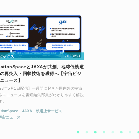
2023/5/1
ピックス
evationSpaceとJAXAが共創。地球低軌道
の再突入・回収技術を獲得へ【宇宙ビジ
ニュース】
023年5月1日配信】一週間に起きた国内外の宇宙
ネスニュースを宙畑編集部員がわかりやすく解説
す。
ationSpace
JAXA
軌道上サービス
宇宙ニュース