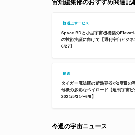
宙畑編集部のおすすめ関連記
軌道上サービス
Space BDと小型宇宙機構築のElevati
の技術実証に向けて【週刊宇宙ビジネスニュ
6/27】
輸送
タイガー魔法瓶の断熱容器が2度目の宇
号機の多彩なペイロード【週刊宇宙ビ
2021/5/31〜6/6】
今週の宇宙ニュース