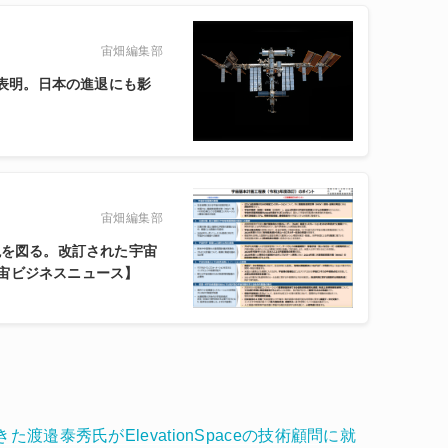
宙畑編集部
を表明。日本の進退にも影
宙畑編集部
現を図る。改訂された宇宙
宙ビジネスニュース】
渡邉泰秀氏がElevationSpaceの技術顧問に就