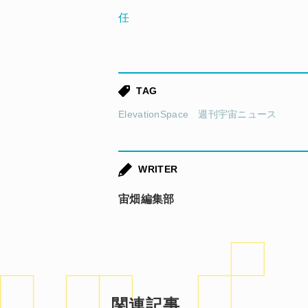
任
TAG
ElevationSpace
週刊宇宙ニュース
WRITER
宙畑編集部
関連記事