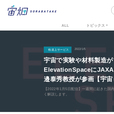
ALL
トピックス
2022/1/5
軌道上サービス
宇宙で実験や材料製造が
ElevationSpace
邉泰秀教授が参画【宇宙
【2022年1月5日配信】一週間に起きた
く解説します。