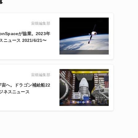
事
宙畑編集部
onSpaceが協業。2023年
ース 2021/6/21〜
宙畑編集部
宙へ。ドラゴン補給船22
ジネスニュース