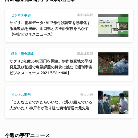
宙畑編集部
ビジネス事例
サグリ、衛星データ×AIで作付け調査を効率化す
る新製品を発表。山口県との実証実験を活かす
【宇宙ビジネスニュース】
宙畑編集部
経営・資金調達
サグリが1億5500万円を調達。耕作放棄地の早期
発見及び把握で農業課題の解決に挑む【週刊宇宙
ビジネスニュース 2021/5/31〜6/6】
長田大輝
ビジネス事例
「こんなことできたらいいな」に取り組んでいる
人がいた！ 神戸市が取り組む農地管理の最先端
今週の宇宙ニュース