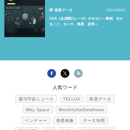
衛星データ
2024/03/01
SAR（合成開口レーダ）のキホン～事例、分か
ること、センサ、衛星、波長～
人気ワード
週刊宇宙ニュース
TELLUS
衛星データ
Why Space
MonthlySatDataNews
ベンチャー
衛星画像
データ利用