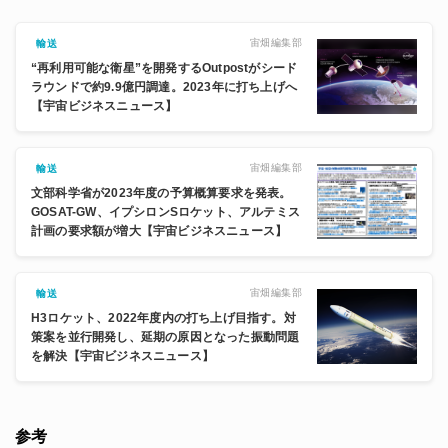
宙畑編集部
輸送
“再利用可能な衛星”を開発するOutpostがシード
ラウンドで約9.9億円調達。2023年に打ち上げへ
【宇宙ビジネスニュース】
宙畑編集部
輸送
文部科学省が2023年度の予算概算要求を発表。
GOSAT-GW、イプシロンSロケット、アルテミス
計画の要求額が増大【宇宙ビジネスニュース】
宙畑編集部
輸送
H3ロケット、2022年度内の打ち上げ目指す。対
策案を並行開発し、延期の原因となった振動問題
を解決【宇宙ビジネスニュース】
参考