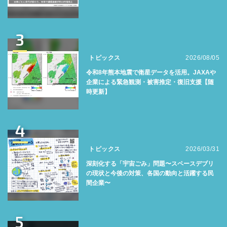
3
トピックス
2026/08/05
令和8年熊本地震で衛星データを活用。JAXAや
企業による緊急観測・被害推定・復旧支援【随
時更新】
4
トピックス
2026/03/31
深刻化する「宇宙ごみ」問題〜スペースデブリ
の現状と今後の対策、各国の動向と活躍する民
間企業〜
5