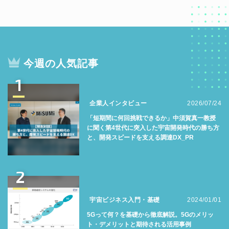
今週の人気記事
1
企業人インタビュー
2026/07/24
「短期間に何回挑戦できるか」中須賀真一教授
に聞く第4世代に突入した宇宙開発時代の勝ち方
と、開発スピードを支える調達DX_PR
2
宇宙ビジネス入門・基礎
2024/01/01
5Gって何？を基礎から徹底解説。5Gのメリッ
ト・デメリットと期待される活用事例