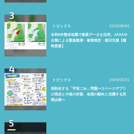
3
トピックス
2026/08/05
令和8年熊本地震で衛星データを活用。JAXAや
企業による緊急観測・被害推定・復旧支援【随
時更新】
4
トピックス
2026/03/31
深刻化する「宇宙ごみ」問題〜スペースデブリ
の現状と今後の対策、各国の動向と活躍する民
間企業〜
5