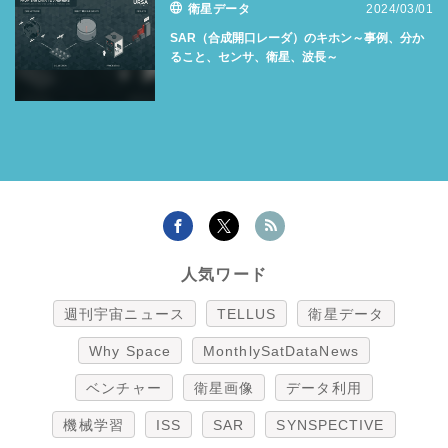
衛星データ
2024/03/01
SAR（合成開口レーダ）のキホン～事例、分か
ること、センサ、衛星、波長～
人気ワード
週刊宇宙ニュース
TELLUS
衛星データ
Why Space
MonthlySatDataNews
ベンチャー
衛星画像
データ利用
機械学習
ISS
SAR
SYNSPECTIVE