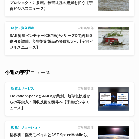
プロジェクトに参画。被害状況の把握を担う【宇
宙ビジネスニュース】
宙畑編集部
経営・資金調達
SAR衛星ベンチャーICEYEがシリーズDで約150
億円を調達。災害対応製品の提供拡大へ【宇宙ビ
ジネスニュース】
今週の宇宙ニュース
宙畑編集部
軌道上サービス
ElevationSpaceとJAXAが共創。地球低軌道か
らの再突入・回収技術を獲得へ【宇宙ビジネスニ
ュース】
宙畑編集部
衛星ソリューション
世界初！楽天モバイルとAST SpaceMobileら、