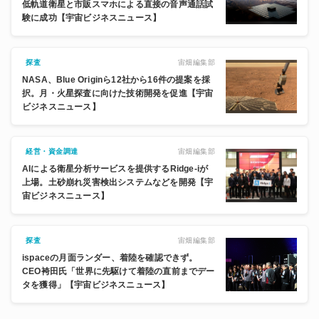
低軌道衛星と市販スマホによる直接の音声通話試
験に成功【宇宙ビジネスニュース】
宙畑編集部
探査
NASA、Blue Originら12社から16件の提案を採
択。月・火星探査に向けた技術開発を促進【宇宙
ビジネスニュース】
宙畑編集部
経営・資金調達
AIによる衛星分析サービスを提供するRidge-iが
上場。土砂崩れ災害検出システムなどを開発【宇
宙ビジネスニュース】
宙畑編集部
探査
ispaceの月面ランダー、着陸を確認できず。
CEO袴田氏「世界に先駆けて着陸の直前までデー
タを獲得」【宇宙ビジネスニュース】