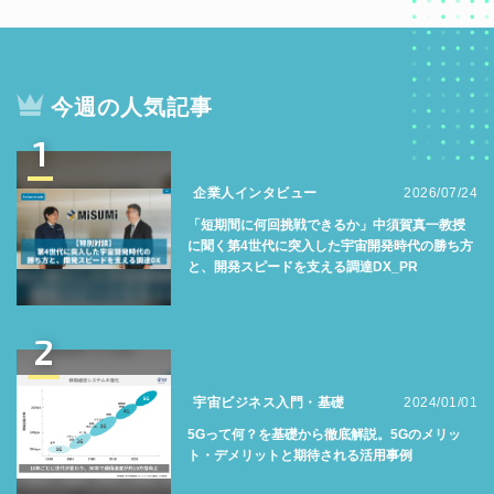
今週の人気記事
1
企業人インタビュー
2026/07/24
「短期間に何回挑戦できるか」中須賀真一教授
に聞く第4世代に突入した宇宙開発時代の勝ち方
と、開発スピードを支える調達DX_PR
2
宇宙ビジネス入門・基礎
2024/01/01
5Gって何？を基礎から徹底解説。5Gのメリッ
ト・デメリットと期待される活用事例