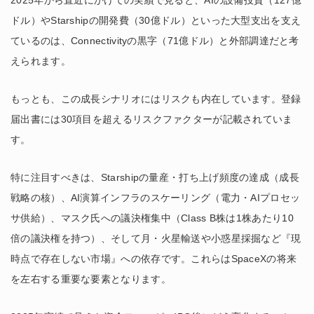
2025年から直近にかけての実績で見ると、AIの設備投資（127億
ドル）やStarshipの開発費（30億ドル）といった大型支出を支え
ているのは、Connectivityの黒字（71億ドル）と外部調達だと考
えられます。
もっとも、この成長シナリオにはリスクも内在しています。登録
届出書には30項目を超えるリスクファクターが記載されていま
す。
特に注目すべきは、Starshipの量産・打ち上げ頻度の達成（成長
戦略の核）、AI演算インフラのスケーリング（電力・AIプロセッ
サ供給）、マスク氏への議決権集中（Class B株は1株あたり10
倍の議決権を持つ）、そして月・火星輸送や小惑星採掘など『現
時点で存在しない市場』への依存です。これらはSpaceXの将来
を左右する重要な要素となります。