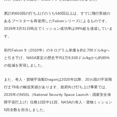
累計約650回の打ち上げのうち540回以上は、すでに飛行実績の
あるブースターを再使用したFalconシリーズによるものです。
2026年3月31日時点でミッション成功率は99%超を達成していま
す。
初代Falcon 9（2010年）のキログラム単価を約2,700ドル/kgへ
と引き下げ、NASA算定の歴史平均1万8,500ドル/kgから約85%
の低減を実現しました。
また、有人・貨物宇宙船Dragonは2020年以降、20カ国の宇宙飛
行士78名の輸送実績があります。政府向け打ち上げ事業では、
2025年のNSSL（National Security Space Launch：国家安全保
障宇宙打上げ）任務12回中11回、NASAの有人・貨物ミッション
5回全数を担当しました。