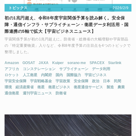
2026/2/9
トピックス
初の1兆円超え、令和8年度宇宙関係予算を読み解く。安全保
障・通信インフラ・サプライチェーン・衛星データ利活用・国
際連携の5軸で拡大【宇宙ビジネスニュース】
宇宙関係予算が初の1兆円超えに。防衛省・総務省の大幅増額や宇宙部品
の「特定重要物資」入りなど、令和8年度予算の注目点を4つのトピックで
整理しました。
Amazon
GOSAT
JAXA
Kuiper
sorano me
SPACEX
Starlink
アフリカ
コンステレーション
サプライチェーン
データ利用
ロケット
人工衛星
内閣府
国内
国際協力
宇宙ビジネス
宇宙安全保障
宇宙戦略基金
宇宙政策
安全保障
政治
日本
民間
環境
経済産業省
衛星
衛星ビジネス
衛星通信サービス
製造
農業
通信衛星
週刊宇宙ニュース
防衛省