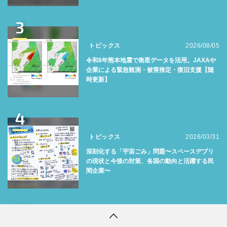
3
トピックス
2026/08/05
令和8年熊本地震で衛星データを活用。JAXAや
企業による緊急観測・被害推定・復旧支援【随
時更新】
4
トピックス
2026/03/31
深刻化する「宇宙ごみ」問題〜スペースデブリ
の現状と今後の対策、各国の動向と活躍する民
間企業〜
5