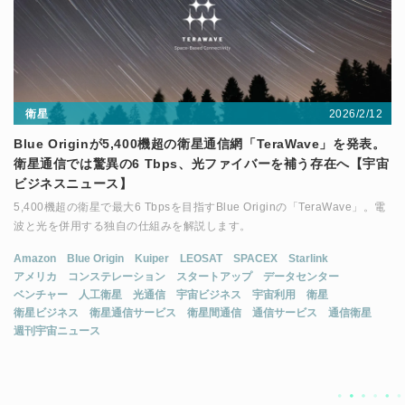
2026/2/12
衛星
Blue Originが5,400機超の衛星通信網「TeraWave」を発表。
衛星通信では驚異の6 Tbps、光ファイバーを補う存在へ【宇宙
ビジネスニュース】
5,400機超の衛星で最大6 Tbpsを目指すBlue Originの「TeraWave」。電
波と光を併用する独自の仕組みを解説します。
Amazon
Blue Origin
Kuiper
LEOSAT
SPACEX
Starlink
アメリカ
コンステレーション
スタートアップ
データセンター
ベンチャー
人工衛星
光通信
宇宙ビジネス
宇宙利用
衛星
衛星ビジネス
衛星通信サービス
衛星間通信
通信サービス
通信衛星
週刊宇宙ニュース