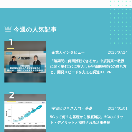
今週の人気記事
1
企業人インタビュー
2026/07/24
「短期間に何回挑戦できるか」中須賀真一教授
に聞く第4世代に突入した宇宙開発時代の勝ち方
と、開発スピードを支える調達DX_PR
2
宇宙ビジネス入門・基礎
2024/01/01
5Gって何？を基礎から徹底解説。5Gのメリッ
ト・デメリットと期待される活用事例