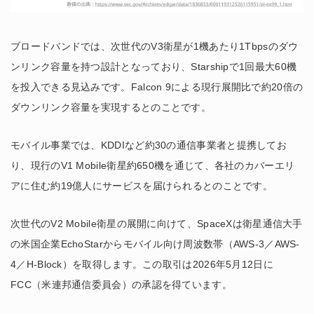
ブロードバンドでは、次世代のV3衛星が1機あたり1Tbpsのダウ
ンリンク容量を持つ設計となっており、Starshipで1回最大60機
を投入できる見込みです。Falcon 9による現行展開比で約20倍の
ダウンリンク容量を実現するとのことです。
モバイル事業では、KDDIなど約30の通信事業者と提携してお
り、現行のV1 Mobile衛星約650機を通じて、各社のカバーエリ
アに住む約19億人にサービスを届けられるとのことです。
次世代のV2 Mobile衛星の展開に向けて、SpaceXは衛星通信大手
の米国企業EchoStarからモバイル向け周波数帯（AWS-3／AWS-
4／H-Block）を取得します。この取引は2026年5月12日に
FCC（米連邦通信委員会）の承認を得ています。