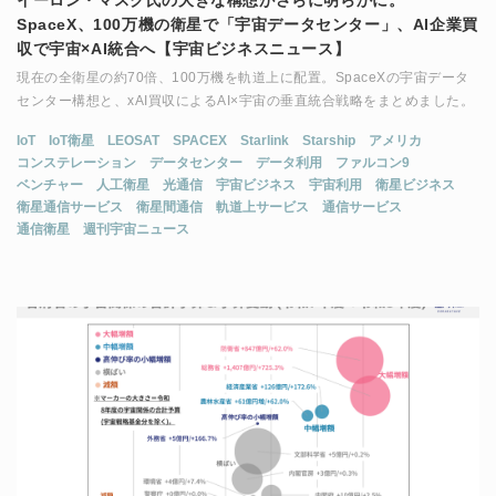
イーロン・マスク氏の大きな構想がさらに明らかに。
SpaceX、100万機の衛星で「宇宙データセンター」、AI企業買
収で宇宙×AI統合へ【宇宙ビジネスニュース】
現在の全衛星の約70倍、100万機を軌道上に配置。SpaceXの宇宙データ
センター構想と、xAI買収によるAI×宇宙の垂直統合戦略をまとめました。
IoT
IoT衛星
LEOSAT
SPACEX
Starlink
Starship
アメリカ
コンステレーション
データセンター
データ利用
ファルコン9
ベンチャー
人工衛星
光通信
宇宙ビジネス
宇宙利用
衛星ビジネス
衛星通信サービス
衛星間通信
軌道上サービス
通信サービス
通信衛星
週刊宇宙ニュース