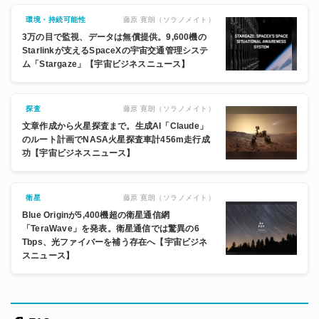
藤原 寛朗（ソラノメイト）
環境・持続可能性
3万の目で監視、データは無償提供。9,600機の
Starlinkが支えるSpaceXの宇宙交通管理システ
ム「Stargaze」【宇宙ビジネスニュース】
藤原 寛朗（ソラノメイト）
探査
文章作成から火星探査まで。生成AI「Claude」
のルート計画でNASA火星探査車計456m走行成
功【宇宙ビジネスニュース】
藤原 寛朗（ソラノメイト）
衛星
Blue Originが5,400機超の衛星通信網
「TeraWave」を発表。衛星通信では驚異の6
Tbps、光ファイバーを補う存在へ【宇宙ビジネ
スニュース】