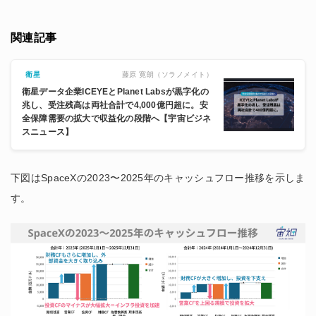
関連記事
藤原 寛朗（ソラノメイト）
衛星
衛星データ企業ICEYEとPlanet Labsが黒字化の
兆し、受注残高は両社合計で4,000億円超に。安
全保障需要の拡大で収益化の段階へ【宇宙ビジネ
スニュース】
下図はSpaceXの2023〜2025年のキャッシュフロー推移を示しま
す。