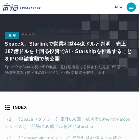
2026/6/1
衛星
SpaceX、Starlinkで営業利益44億ドルと判明。売上
187億ドルを上回る投資でAI・Starshipを推進すること
をIPO申請書類で初公開
SpaceXが24年で初のIPO申請。登録届出書で公開された売上187億ドル・
設備投資207億ドルの3セグメント別収益構造を解説します。
INDEX
（1）【Spaceセグメント】累計650回・成功率99%超のFalcon
シリーズと、開発に30億ドルを注ぐStarship
（2）【Connectivityセグメント】営業利益44億ドルを稼ぐ