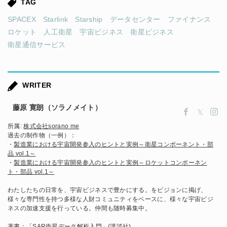
TAG
SPACEX
Starlink
Starship
データセンター
ファイナンス
ロケット
人工衛星
宇宙ビジネス
衛星ビジネス
衛星通信サービス
WRITER
藤原 寛朗（ソラノメイト）
所属:
株式会社sorano me
過去の制作物（一例）：
・
製造業における宇宙開発参入のヒントと実例～衛星コンポーネント・部
品 vol.1～
・
製造業における宇宙開発参入のヒントと実例～ロケットコンポーネン
ト・部品 vol.1～
わたしたちの日常を、宇宙ビジネスで豊かにする。をビジョンに掲げ、
様々な専門性を持つ多様な人財コミュニティをベースに、様々な宇宙ビジ
ネスの加速支援を行っている。仲間も随時募集中。
著書：「
SAR衛星データ解析入門
」(講談社)