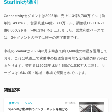
Starlinkが牽引
Connectivityセグメントは2025年に売上113億8,700万ドル（前
年比+49.8%）、営業利益44億2,300万ドル、調整後EBITDA 71
億6,800万ドル（+86.2%）を計上しました。営業利益ベースで
は、3セグメントの中では唯一の黒字事業です。
中核のStarlinkは2026年3月末時点で約9,600機の衛星を運用して
おり、これは軌道上で稼働中の軌道変更可能な全衛星の約75%に
あたります。契約者は2023年比約4.5倍の1,030万人に達し、サ
ービスは164の国・地域・市場で展開されています。
関連記事
佐々木亮
衛星ソリューション
SpaceXが世界中にインターネットを届ける