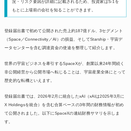
況・リスク要因が詳細に記載されるため、投資家はS-1を
もとに上場前の会社を知ることができます。
登録届出書で初めて公開された売上約187億ドル、3セグメント
（Space／Connectivity／AI）の損益、そしてStarship・宇宙デ
ータセンターを含む調達資金の使途を整理して紹介します。
世界の宇宙ビジネスを牽引するSpaceXが、創業以来24年間続く
非公開経営から公開市場へ転じることは、宇宙産業全体にとって
歴史的な転機といえます。
登録届出書では、2026年2月に統合したxAI（xAIは2025年3月に
X Holdingsを統合）を含む合算ベースの3年間の財務情報が初め
て公開されました。以下にSpaceXの連結財務サマリを示しま
す。