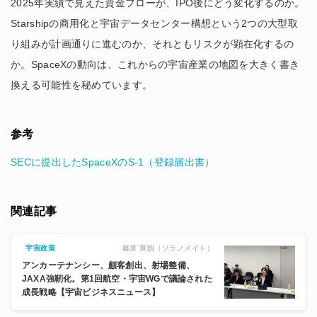
2025年実績で見えた資金フローが、IPO後にどう変化するのか。
Starshipの商用化と宇宙データセンター構想という2つの大型取
り組みが計画通りに進むのか、それともリスクが顕在化するの
か。SpaceXの動向は、これからの宇宙産業の地図を大きく書き
換える可能性を秘めています。
参考
SECに提出したSpaceXのS-1（登録届出書）
関連記事
藤原 寛朗（ソラノメイト）
宇宙政策
アンカーテナンシー、顧客創出、射場整備、
JAXA強靭化。第1回航空・宇宙WGで議論された
成長戦略【宇宙ビジネスニュース】