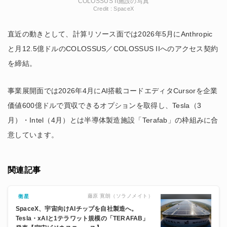
COLOSSUS II施設の写真
Credit : SpaceX
直近の動きとして、計算リソース面では2026年5月にAnthropic
と月12.5億ドルのCOLOSSUS／COLOSSUS IIへのアクセス契約
を締結。
事業展開面では2026年4月にAI搭載コードエディタCursorを企業
価値600億ドルで買収できるオプションを取得し、Tesla（3
月）・Intel（4月）とは半導体製造施設「Terafab」の枠組みに合
意しています。
関連記事
藤原 寛朗（ソラノメイト）
衛星
SpaceX、宇宙向けAIチップを自社製造へ。
Tesla・xAIと1テラワット規模の「TERAFAB」