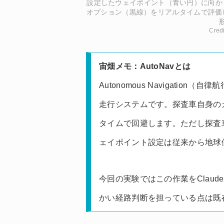
設定したウェイポイント（青い円）に向かう
オプション（黒線）をリアルタイムで評価
Cred
宙畑メモ：AutoNavとは
Autonomous Navigati
走行システムです。探査車自身の
タイムで回避します。ただし探査
ェイポイント設定は従来から地球
今回の実験ではこの作業をClaud
かい経路判断を担っている点は既