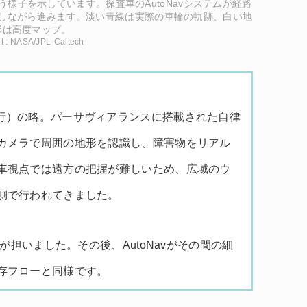
様子を示しています。探査車のAutoNavシステムが経路
しながら進みます。淡い青線は実際の車輪の軌跡、白い地
形は高度マップ。
it : NASA/JPL-Caltech
on（自律航行）の略。パーサヴィアランスに搭載された自律
カメラで周囲の地形を認識し、障害物をリアル
車視点では遠方の把握が難しいため、広域のウ
側で行われてきました。
eが担いました。その後、AutoNavがその間の細
存フローと同様です。