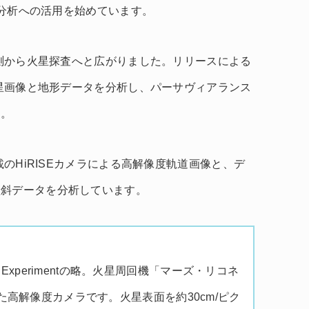
分析への活用を始めています。
観測から火星探査へと広がりました。リリースによる
衛星画像と地形データを分析し、パーサヴィアランス
た。
載のHiRISEカメラによる高解像度軌道画像と、デ
傾斜データを分析しています。
Science Experimentの略。火星周回機「マーズ・リコネ
高解像度カメラです。火星表面を約30cm/ピク