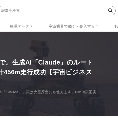
衛星データ
宇宙業界で働く・参入する
T
。生成AI「Claude」のルート
計456m走行成功【宇宙ビジネス
「Claude」、実は火星探査にも使えます。NASA実証実