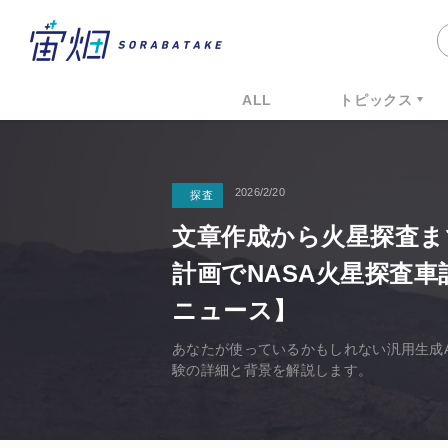
ALL
トピックス
2026/2/20
探査
文章作成から火星探査まで
計画でNASA火星探査車
ニュース】
あなたが使っているかもしれない汎用生成AI
験の詳細と背景を解説します。