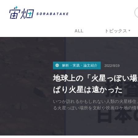
ALL
トピックス
解析・実践・論文紹介
2022/8/19
地球上の「火星っぽい場
ぱり火星は遠かった
いつか訪れるかもしれない人類の火星移住
る火星っぽい場所を文献や映画ロケ地の情