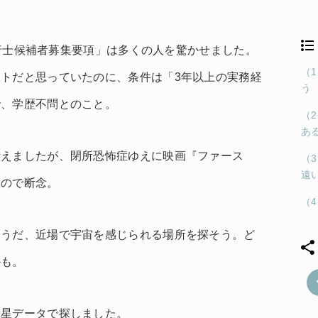
宙飛行士候補者募集要項」は多くの人を驚かせました。
（
トだと思っていたのに、条件は「3年以上の実務経
う
で、学歴不問とのこと。
（
あ
考えましたが、閉所恐怖症ゆえに映画『ファース
（
遠
るので断念。
（
そうだ、近場で宇宙を感じられる場所を探そう。ど
かも。
衛星データで探しました。