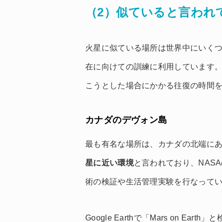
（2）似ていると言われ
火星に似ている場所は世界中にいく
在に向けての訓練に利用しています
こうとした場合にかかる往復の時間
カナダのデヴォン島
最も有名な場所は、カナダの北端に
星に近い環境
と言われており、NAS
術の検証や生活管理実験を行なって
Google Earthで「Mars on Ea