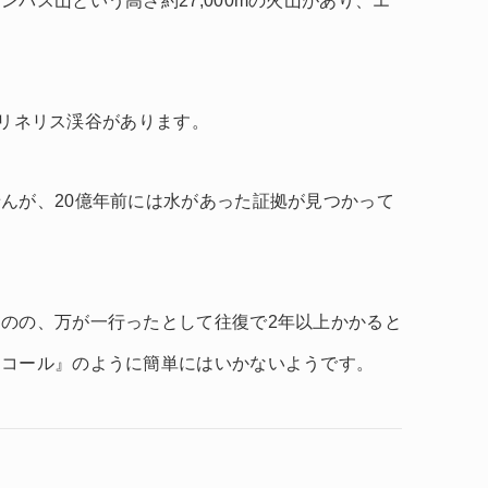
パス山という高さ約27,000mの火山があり、エ
のマリネリス渓谷があります。
んが、20億年前には水があった証拠が見つかって
のの、万が一行ったとして往復で2年以上かかると
リコール』のように簡単にはいかないようです。