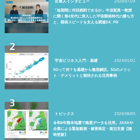
企業人インタビュー
2026/07/24
「短期間に何回挑戦できるか」中須賀真一教授
に聞く第4世代に突入した宇宙開発時代の勝ち方
と、開発スピードを支える調達DX_PR
2
宇宙ビジネス入門・基礎
2024/01/01
5Gって何？を基礎から徹底解説。5Gのメリッ
ト・デメリットと期待される活用事例
3
トピックス
2026/08/05
令和8年熊本地震で衛星データを活用。JAXAや
企業による緊急観測・被害推定・復旧支援【随
時更新】