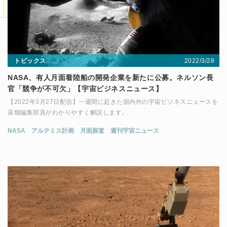
2022/3/28
トピックス
NASA、有人月面着陸船の開発企業を新たに公募。ネルソン長
官「競争が不可欠」【宇宙ビジネスニュース】
【2022年3月27日配信】一週間に起きた国内外の宇宙ビジネスニュースを
宙畑編集部員がわかりやすく解説します。
NASA
アルテミス計画
月面探査
週刊宇宙ニュース