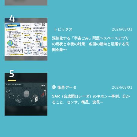
4
トピックス
2026/03/31
深刻化する「宇宙ごみ」問題〜スペースデブリ
の現状と今後の対策、各国の動向と活躍する民
間企業〜
5
衛星データ
2024/03/01
SAR（合成開口レーダ）のキホン～事例、分か
ること、センサ、衛星、波長～