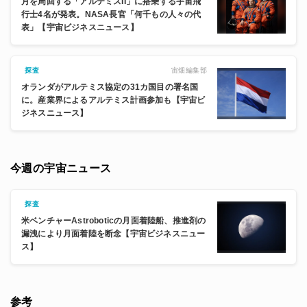
月を周回する「アルテミスII」に搭乗する宇宙飛
行士4名が発表。NASA長官「何千もの人々の代
表」【宇宙ビジネスニュース】
宙畑編集部
探査
オランダがアルテミス協定の31カ国目の署名国
に。産業界によるアルテミス計画参加も【宇宙ビ
ジネスニュース】
今週の宇宙ニュース
探査
米ベンチャーAstroboticの月面着陸船、推進剤の
漏洩により月面着陸を断念【宇宙ビジネスニュー
ス】
参考