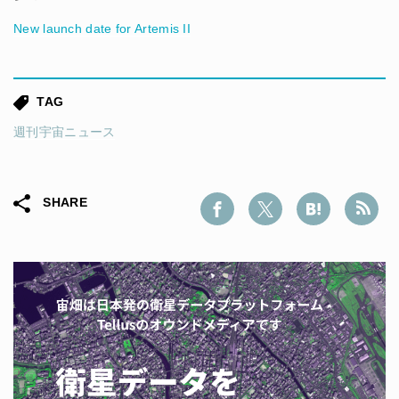
New launch date for Artemis II
TAG
週刊宇宙ニュース
SHARE