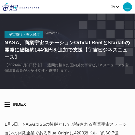
2024/1/8
宇宙旅行・有人飛行
NASA、商業宇宙ステーションOrbital ReefとStarlabの
開発に総額約144億円を追加で支援【宇宙ビジネスニュ
ース】
【2024年1月8日配信】一週間に起きた国内外の宇宙ビジネスニュースを宙
畑編集部員がわかりやすく解説します。
INDEX
1月5日、NASAはISSの後継として期待される商業宇宙ステーシ
ョンの開発企業であるBlue Originに4200万ドル（約60.7億