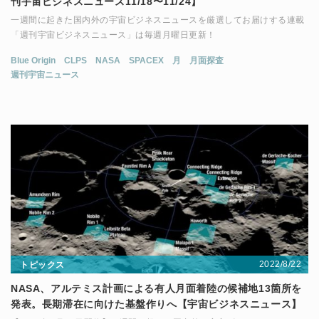
刊宇宙ビジネスニュース11/18〜11/24】
一週間に起きた国内外の宇宙ビジネスニュースを厳選してお届けする連載
「週刊宇宙ビジネスニュース」は毎週月曜日更新！
Blue Origin
CLPS
NASA
SPACEX
月
月面探査
週刊宇宙ニュース
2022/8/22
トピックス
NASA、アルテミス計画による有人月面着陸の候補地13箇所を
発表。長期滞在に向けた基盤作りへ【宇宙ビジネスニュース】