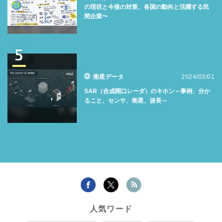
の現状と今後の対策、各国の動向と活躍する民
間企業〜
5
衛星データ
2024/03/01
SAR（合成開口レーダ）のキホン～事例、分か
ること、センサ、衛星、波長～
人気ワード