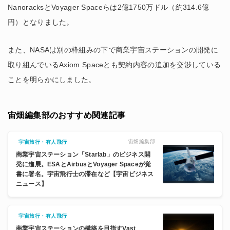
NanoracksとVoyager Spaceらは2億1750万ドル（約314.6億
円）となりました。
また、NASAは別の枠組みの下で商業宇宙ステーションの開発に
取り組んでいるAxiom Spaceとも契約内容の追加を交渉している
ことを明らかにしました。
宙畑編集部のおすすめ関連記事
宙畑編集部
宇宙旅行・有人飛行
商業宇宙ステーション「Starlab」のビジネス開
発に進展。ESAとAirbusとVoyager Spaceが覚
書に署名。宇宙飛行士の滞在など【宇宙ビジネス
ニュース】
宇宙旅行・有人飛行
商業宇宙ステーションの構築を目指すVast