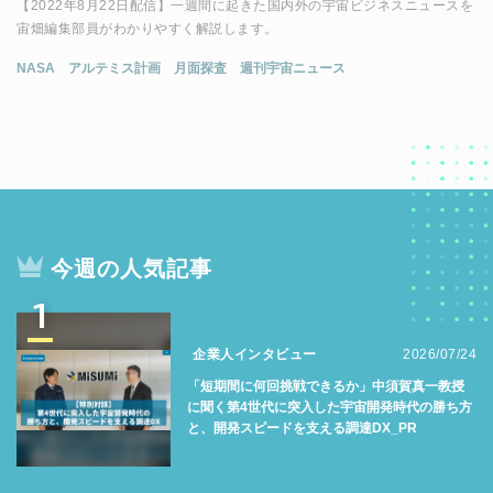
【2022年8月22日配信】一週間に起きた国内外の宇宙ビジネスニュースを
宙畑編集部員がわかりやすく解説します。
NASA
アルテミス計画
月面探査
週刊宇宙ニュース
今週の人気記事
1
企業人インタビュー
2026/07/24
「短期間に何回挑戦できるか」中須賀真一教授
に聞く第4世代に突入した宇宙開発時代の勝ち方
と、開発スピードを支える調達DX_PR