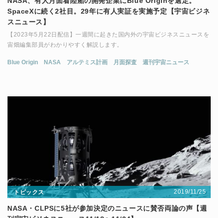
NASA、有人月面着陸船の開発企業にBlue Originを選定。
SpaceXに続く2社目。29年に有人実証を実施予定【宇宙ビジネ
スニュース】
【2023年5月22日配信】一週間に起きた国内外の宇宙ビジネスニュースを
宙畑編集部員がわかりやすく解説します。
Blue Origin
NASA
アルテミス計画
月面探査
週刊宇宙ニュース
2019/11/25
トピックス
NASA・CLPSに5社が参加決定のニュースに賛否両論の声【週