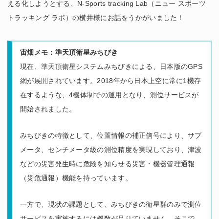
える化しようとする、N-Sports tracking Lab（ニュー スポーツ
トラッキング ラボ）の横井様にお話をうかがいました！
宙畑メモ：準天頂衛星みちびき
現在、準天頂衛星システムみちびきによる、日本版のGPS
網が展開されています。2018年から日本上空に常に1機存
在するような、4機体制での運用となり、測位サービスが
開始されました。
みちびきの特徴として、位置情報の補正信号により、サブ
メータ、センチメータ級の測位精度を実現しており、津波
などの災害発生時に危険を知らせる災害・機器管理通報
（災危通報）機能を持っています。
一方で、現状の課題として、みちびきの衛星群のみで測位
サービスを実施するには機数が足りていません。そこで、