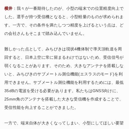
横井
：我々が一番期待したのが、小型の端末での位置精度向上で
した。選手が持つ受信機となると、小型軽量のものが求められま
す。一方で、その条件を満たしつつ精度を上げるという点は、ど
の会社さんもそこまで踏み込んでいません。
難しかった点として、みちびきは現状4機体制で準天頂軌道を周
回すると、日本上空に常に留まるわけではないため、受信信号が
弱くなることがあります。そのため、大きなアンテナを搭載しな
いと、みちびきのサブメートル測位機能(エスラスのモード)を利
用できません。サブメートル測位機能を利用するためには、最低
35dBの電波を受ける必要があります。私たちはGNSS向けに、
25mm角のアンテナを搭載した大きな受信機を作成することで、
受信性能を向上することができました。
一方で、端末自体が大きくなってしまい、小型にしてほしい要望