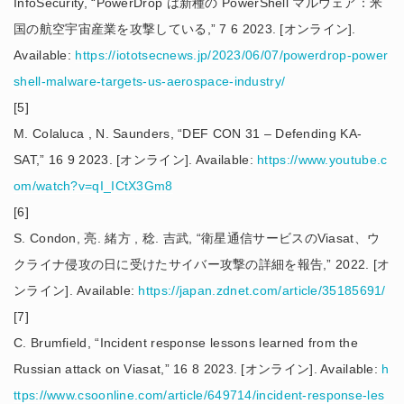
InfoSecurity, “PowerDrop は新種の PowerShell マルウェア：米
国の航空宇宙産業を攻撃している,” 7 6 2023. [オンライン].
Available:
https://iototsecnews.jp/2023/06/07/powerdrop-power
shell-malware-targets-us-aerospace-industry/
[5]
M. Colaluca , N. Saunders, “DEF CON 31 – Defending KA-
SAT,” 16 9 2023. [オンライン]. Available:
https://www.youtube.c
om/watch?v=qI_ICtX3Gm8
[6]
S. Condon, 亮. 緒方 , 稔. 吉武, “衛星通信サービスのViasat、ウ
クライナ侵攻の日に受けたサイバー攻撃の詳細を報告,” 2022. [オ
ンライン]. Available:
https://japan.zdnet.com/article/35185691/
[7]
C. Brumfield, “Incident response lessons learned from the
Russian attack on Viasat,” 16 8 2023. [オンライン]. Available:
h
ttps://www.csoonline.com/article/649714/incident-response-les