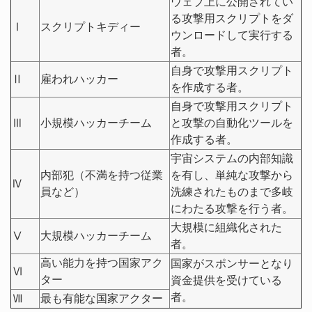
ウェブ上に公開されてい
る攻撃用スクリプトをダ
Ⅰ
スクリプトキディー
ウンロードして実行する
者。
自身で攻撃用スクリプト
Ⅱ
雇われハッカー
を作成する者。
自身で攻撃用スクリプト
Ⅲ
小規模ハッカーチーム
と攻撃の自動化ツールを
作成する者。
宇宙システムの内部知識
内部犯（不満を持つ従業
を有し、単純な攻撃から
Ⅳ
員など）
洗練されたものまで多岐
にわたる攻撃を行う者。
大規模に組織化された
Ⅴ
大規模ハッカーチーム
者。
高い能力を持つ国家アク
国家がスポンサーとなり
Ⅵ
ター
資金提供を受けている
者。
Ⅶ
最も有能な国家アクター