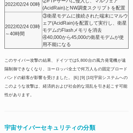
②FTPサーバに侵入し、マルウェア
2022/02/24 00時
(AcidRain)とNW調査スクリプトを配置
③衛星モデムに接続された端末にマルウ
ェア(AcidRain)を配置して実行し、衛星
2022/02/24 03時
モデムのFlashメモリを消去
～40時間
④40,000から45,000の衛星モデムが使
用不能になる
このサイバー攻撃の結果、ドイツでは5,800台の風力発電機が遠
隔制御できなくなり、ヨーロッパ全土で何万人もの固定ブロード
バンドの顧客が影響を受けました。 [6] [9] [10]宇宙システムへの
このような攻撃は、経済的および社会的な混乱を引き起こす可能
性があります。
宇宙サイバーセキュリティの分類