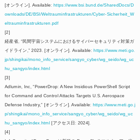
[オンライン]. Available:
https://www.bsi.bund.de/SharedDocs/D
ownloads/DE/BSI/Weltrauminfrastrukturen/Cyber-Sicherheit_W
eltrauminfrastrukturen.pdf
[2]
経産省, “民間宇宙システムにおけるサイバーセキュリティ対策ガ
イドライン,” 2023. [オンライン]. Available:
https://www.meti.go.
jp/shingikai/mono_info_service/sangyo_cyber/wg_seido/wg_uc
hu_sangyo/index.html
[3]
Adlumin, Inc, “PowerDrop: A New Insidious PowerShell Script
for Command and Control Attacks Targets U.S. Aerospace
Defense Industry,” [オンライン]. Available:
https://www.meti.go.j
p/shingikai/mono_info_service/sangyo_cyber/wg_seido/wg_uc
hu_sangyo/index.html
[アクセス日: 2024].
[4]