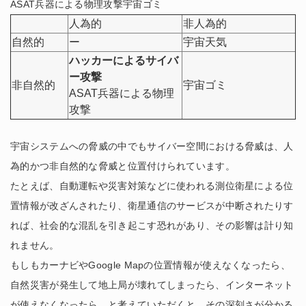
ASAT兵器による物理攻撃宇宙ゴミ
人為的
非人為的
自然的
ー
宇宙天気
ハッカーによるサイバ
ー攻撃
非自然的
宇宙ゴミ
ASAT兵器による物理
攻撃
宇宙システムへの脅威の中でもサイバー空間における脅威は、人
為的かつ非自然的な脅威と位置付けられています。
たとえば、自動運転や災害対策などに使われる測位衛星による位
置情報が改ざんされたり、衛星通信のサービスが中断されたりす
れば、社会的な混乱を引き起こす恐れがあり、その影響は計り知
れません。
もしもカーナビやGoogle Mapの位置情報が使えなくなったら、
自然災害が発生して地上局が壊れてしまったら、インターネット
が使えなくなったら…と考えていただくと、その深刻さが分かる