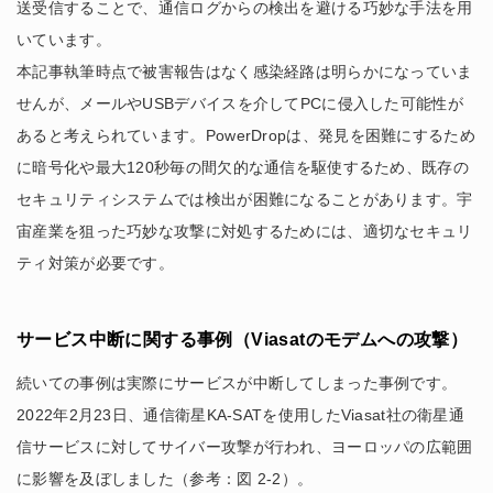
送受信することで、通信ログからの検出を避ける巧妙な手法を用
いています。
本記事執筆時点で被害報告はなく感染経路は明らかになっていま
せんが、メールやUSBデバイスを介してPCに侵入した可能性が
あると考えられています。PowerDropは、発見を困難にするため
に暗号化や最大120秒毎の間欠的な通信を駆使するため、既存の
セキュリティシステムでは検出が困難になることがあります。宇
宙産業を狙った巧妙な攻撃に対処するためには、適切なセキュリ
ティ対策が必要です。
サービス中断に関する事例（Viasatのモデムへの攻撃）
続いての事例は実際にサービスが中断してしまった事例です。
2022年2月23日、通信衛星KA-SATを使用したViasat社の衛星通
信サービスに対してサイバー攻撃が行われ、ヨーロッパの広範囲
に影響を及ぼしました（参考：図 2-2）。