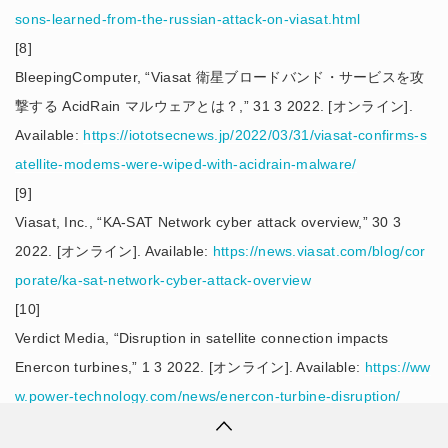
sons-learned-from-the-russian-attack-on-viasat.html
[8]
BleepingComputer, “Viasat 衛星ブロードバンド・サービスを攻
撃する AcidRain マルウェアとは？,” 31 3 2022. [オンライン].
Available:
https://iototsecnews.jp/2022/03/31/viasat-confirms-s
atellite-modems-were-wiped-with-acidrain-malware/
[9]
Viasat, Inc., “KA-SAT Network cyber attack overview,” 30 3
2022. [オンライン]. Available:
https://news.viasat.com/blog/cor
porate/ka-sat-network-cyber-attack-overview
[10]
Verdict Media, “Disruption in satellite connection impacts
Enercon turbines,” 1 3 2022. [オンライン]. Available:
https://ww
w.power-technology.com/news/enercon-turbine-disruption/
[11]