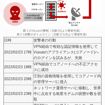
図 2-2Viasatの事例（文献 [5]より筆者作成）
表 2-1攻撃のタイムライン（文献 [7] [8]より筆者作成）
日時
攻撃者の行動
VPN経由で有効な認証情報を使用して
2022/02/23 17時
Viasatのアプライアンス(コアノード)へ
のログインを試みるが、失敗
VPN経由でコアノードへの不正アクセ
2022/02/23 18時
スに成功
①別の資格情報を使用してコアノード内
2022/02/23 20時
の管理サーバに侵入
ネットワーク運用サーバに移動し、世界
2022/02/23 23時
中に点在する衛星モデムの状態や数を窃
取