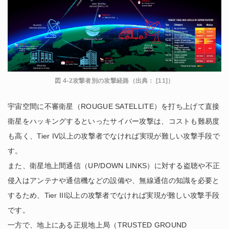
図 4-2攻撃者別の攻撃経路（出典： [11]）
宇宙空間に不審衛星（ROUGUE SATELLITE）を打ち上げて直接
衛星をハッキングするといったサイバー攻撃は、コストも難易度
も高く、Tier IV以上の攻撃者でなければ実現が難しい攻撃手段で
す。
また、衛星地上間通信（UP/DOWN LINKS）に対する盗聴や不正
侵入はアンテナや通信機などの設備や、無線通信の知識を必要と
するため、Tier III以上の攻撃者でなければ実現が難しい攻撃手段
です。
一方で、地上にある正規地上局（TRUSTED GROUND