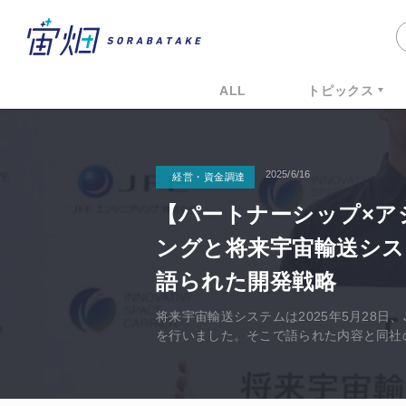
ALL
トピックス
2025/6/16
経営・資金調達
【パートナーシップ×ア
ングと将来宇宙輸送シス
語られた開発戦略
将来宇宙輸送システムは2025年5月28日
を行いました。そこで語られた内容と同社