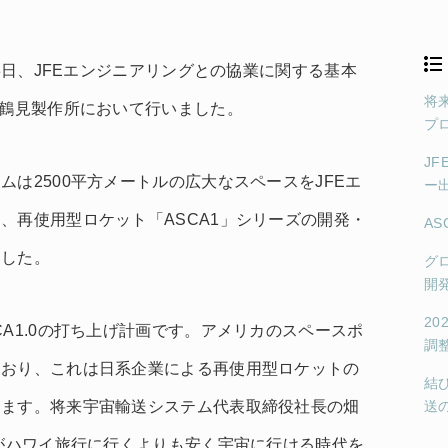
28日、JFEエンジニアリングとの協業に関する基本
将
グ鶴見製作所において行いました。
プ
J
は2500平方メートルの広大なスペースをJFEエ
ー
、再使用型ロケット「ASCA1」シリーズの開発・
A
ました。
グ
開
2
A1.0の打ち上げ計画です。アメリカのスペースポ
調
ており、これは日系企業による再使用型ロケットの
結
ります。将来宇宙輸送システム代表取締役社長の畑
送
もがハワイ旅行に行くよりも安く宇宙に行ける時代を