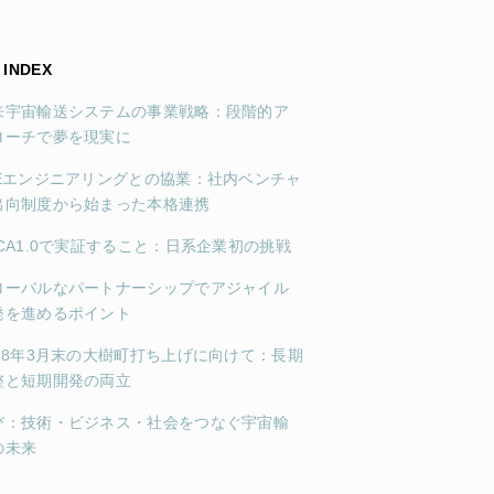
INDEX
来宇宙輸送システムの事業戦略：段階的ア
ローチで夢を現実に
FEエンジニアリングとの協業：社内ベンチャ
出向制度から始まった本格連携
SCA1.0で実証すること：日系企業初の挑戦
ローバルなパートナーシップでアジャイル
発を進めるポイント
028年3月末の大樹町打ち上げに向けて：長期
整と短期開発の両立
び：技術・ビジネス・社会をつなぐ宇宙輸
の未来