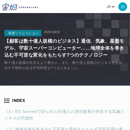
2025/10/14
衛星ソリューション
【顧客は数十億人規模のビジネス】通信、気象、基盤モ
デル、宇宙スーパーコンピューター……地球全体を巻き
込む不可逆な変化をもたらす7つのテクノロジー
数十億人規模の生活をより豊かに、また、数十億人規模のビジネスを生み
出す可能性がある宇宙利用を7つまとめました。
INDEX
（1）EO Summitで語られた50億人の潜在顧客が存在する気象ビ
ジネスの可能性
（2）地球全体を巻き込む不可逆な変化をもたらす宇宙活用の考