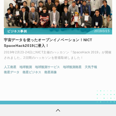
2019/3/15
ビジネス事例
宇宙データを使ったオープンイノベーション！NICT
SpaceHack2019に潜入！
2019年2月23-24日にNICT主催のハッカソン『SpaceHack 2019』が開催
されました。2日間のハッカソンを密着取材しました！
人工衛星
地球観測
地球観測サービス
地球観測衛星
天気予報
衛星データ
衛星ビジネス
衛星画像