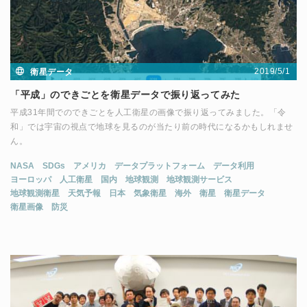
2019/5/1
衛星データ
「平成」のできごとを衛星データで振り返ってみた
平成31年間でのできごとを人工衛星の画像で振り返ってみました。「令
和」では宇宙の視点で地球を見るのが当たり前の時代になるかもしれませ
ん。
NASA
SDGs
アメリカ
データプラットフォーム
データ利用
ヨーロッパ
人工衛星
国内
地球観測
地球観測サービス
地球観測衛星
天気予報
日本
気象衛星
海外
衛星
衛星データ
衛星画像
防災