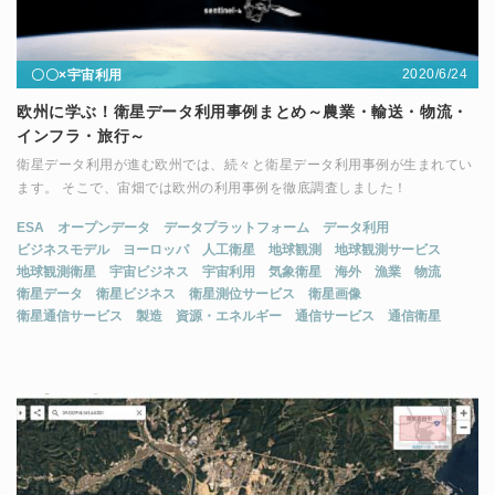
2020/6/24
〇〇×宇宙利用
欧州に学ぶ！衛星データ利用事例まとめ～農業・輸送・物流・
インフラ・旅行～
衛星データ利用が進む欧州では、続々と衛星データ利用事例が生まれてい
ます。 そこで、宙畑では欧州の利用事例を徹底調査しました！
ESA
オープンデータ
データプラットフォーム
データ利用
ビジネスモデル
ヨーロッパ
人工衛星
地球観測
地球観測サービス
地球観測衛星
宇宙ビジネス
宇宙利用
気象衛星
海外
漁業
物流
衛星データ
衛星ビジネス
衛星測位サービス
衛星画像
衛星通信サービス
製造
資源・エネルギー
通信サービス
通信衛星