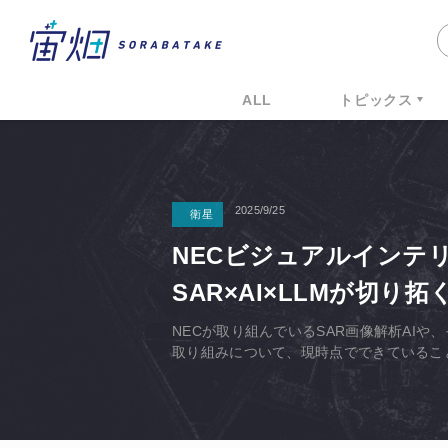
ALL
トピックス
2025/9/25
衛星
NECビジュアルインテ
SAR×AI×LLMが切
NECが取り組んでいるSAR画像解析AI
取り組みについて、現時点でできているこ