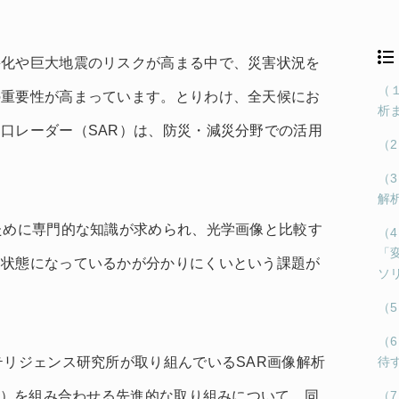
甚化や巨大地震のリスクが高まる中で、災害状況を
（１
の重要性が高まっています。とりわけ、全天候にお
析
口レーダー（SAR）は、防災・減災分野での活用
（
（
解
ために専門的な知識が求められ、光学画像と比較す
（
「
な状態になっているかが分かりにくいという課題が
ソ
（
（
テリジェンス研究所が取り組んでいるSAR画像解析
待
LM）を組み合わせる先進的な取り組みについて、同
（