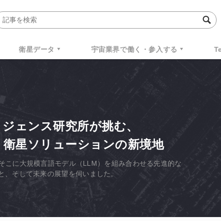
衛星データ
宇宙業界で働く・参入する
T
リジェンス研究所が挑む、
り拓く衛星ソリューションの新境地
や、そこに大規模言語モデル（LLM）を組み合わせる先進的な
と、そして未来の展望を伺いました。