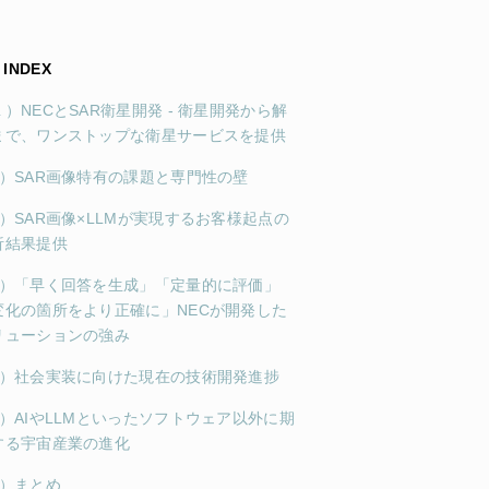
INDEX
）NECとSAR衛星開発 - 衛星開発から解
まで、ワンストップな衛星サービスを提供
2）SAR画像特有の課題と専門性の壁
3）SAR画像×LLMが実現するお客様起点の
析結果提供
4）「早く回答を生成」「定量的に評価」
変化の箇所をより正確に」NECが開発した
リューションの強み
5）社会実装に向けた現在の技術開発進捗
6）AIやLLMといったソフトウェア以外に期
する宇宙産業の進化
7）まとめ