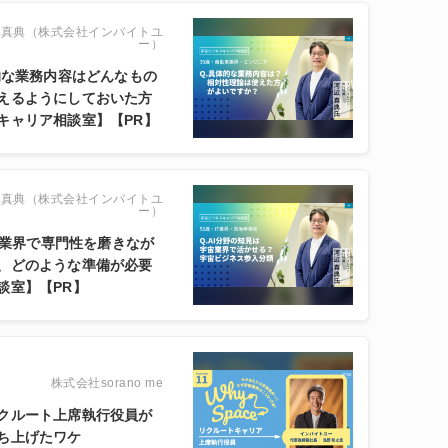
辺真典（株式会社インバイトユ
ー）
的な業務内容はどんなもの
えるようにしておいた方
キャリア相談室】【PR】
辺真典（株式会社インバイトユ
ー）
る業界で専門性を磨きなが
、どのような準備が必要
談室】【PR】
株式会社sorano me
クルート上席執行役員が
ち上げたワケ