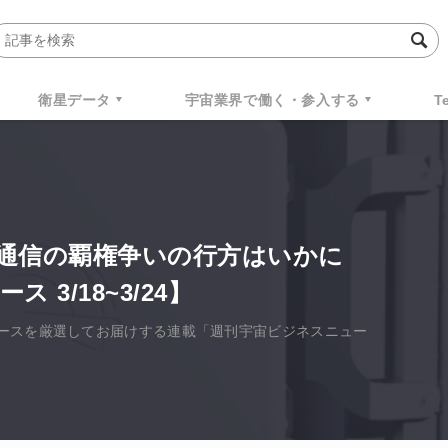
衛星データ
宇宙業界で働く・参入する
T
通信の覇権争いの行方はいかに
3/18~3/24】
ースを厳選してお届けする連載「週刊宇宙ビジネスニュー