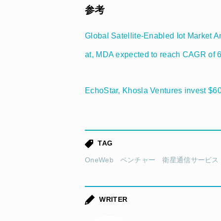
参考
Global Satellite-Enabled Iot Market A
at, MDA expected to reach CAGR of 
EchoStar, Khosla Ventures invest $6
TAG
OneWeb
ベンチャー
衛星通信サービス
WRITER