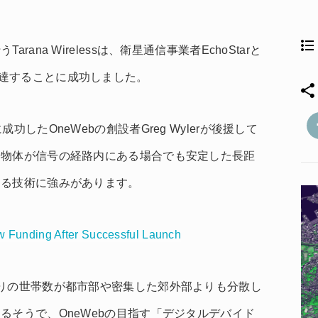
ana Wirelessは、衛星通信事業者EchoStarと
ドルを調達することに成功しました。
したOneWebの創設者Greg Wylerが後援して
な物体が信号の経路内にある場合でも安定した長距
きる技術に強みがあります。
w Funding After Successful Launch
りの世帯数が都市部や密集した郊外部よりも分散し
るそうで、OneWebの目指す「デジタルデバイド