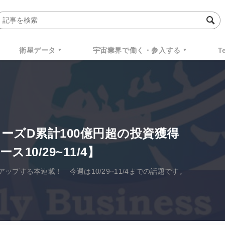
衛星データ
宇宙業界で働く・参入する
T
ーズD累計100億円超の投資獲得
10/29~11/4】
プする本連載！ 今週は10/29~11/4までの話題です。