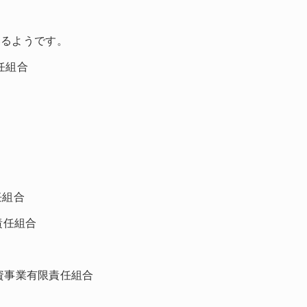
いるようです。
責任組合
任組合
責任組合
号投資事業有限責任組合