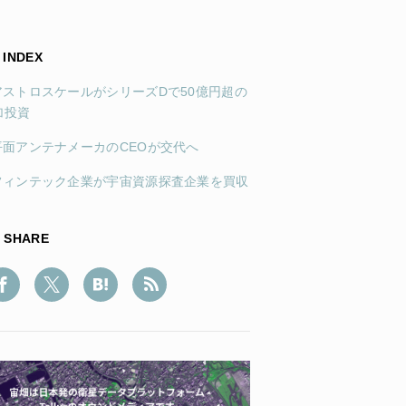
INDEX
.アストロスケールがシリーズDで50億円超の
加投資
.平面アンテナメーカのCEOが交代へ
.フィンテック企業が宇宙資源探査企業を買収
SHARE